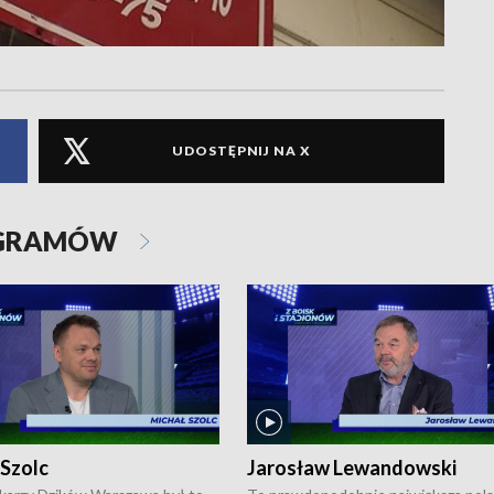
UDOSTĘPNIJ NA X
OGRAMÓW
 Szolc
Jarosław Lewandowski