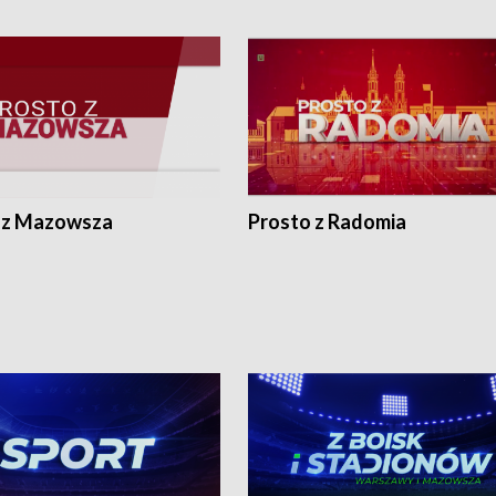
 z Mazowsza
Prosto z Radomia