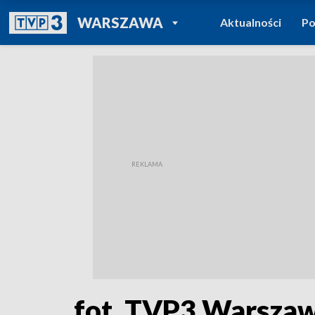
POWRÓT DO
WARSZAWA
Aktualności
Po
TVP REGIONY
fot. TVP3 Warsza