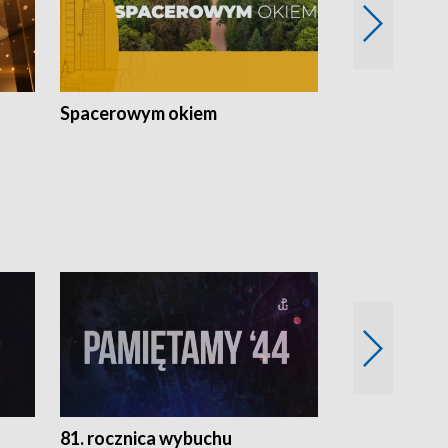
Spacerowym okiem
Filmowe spo
81. rocznica wybuchu
Retro Wawa