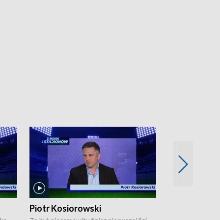
Piotr Kosiorowski
Tomasz Mat