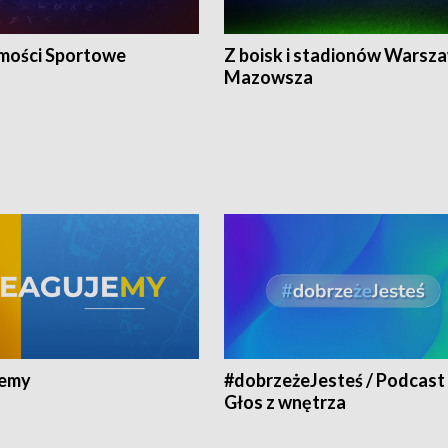
ości Sportowe
Z boisk i stadionów Warsza
Mazowsza
jemy
#dobrzeżeJesteś / Podcast 
Głos z wnętrza