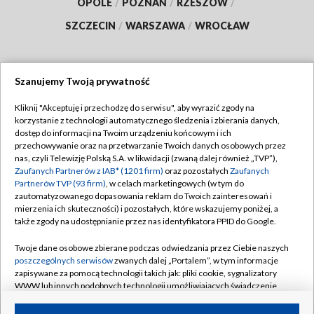
OPOLE
/
POZNAŃ
/
RZESZÓW
/
SZCZECIN
/
WARSZAWA
/
WROCŁAW
Szanujemy Twoją prywatność
Dołącz do nas:
Kliknij "Akceptuję i przechodzę do serwisu", aby wyrazić zgody na
korzystanie z technologii automatycznego śledzenia i zbierania danych,
TVP
dostęp do informacji na Twoim urządzeniu końcowym i ich
Abonament TVP
przechowywanie oraz na przetwarzanie Twoich danych osobowych przez
Regulamin TVP
nas, czyli Telewizję Polską S.A. w likwidacji (zwaną dalej również „TVP”),
Emisja w TVP
Zaufanych Partnerów z IAB* (1201 firm)
oraz pozostałych
Zaufanych
Polityka prywatności
Partnerów TVP (93 firm)
, w celach marketingowych (w tym do
Centrum informacji TVP
Moje zgody
zautomatyzowanego dopasowania reklam do Twoich zainteresowań i
mierzenia ich skuteczności) i pozostałych, które wskazujemy poniżej, a
Naziemna Telewizja Cyfrowa
Pomoc
także zgody na udostępnianie przez nas identyfikatora PPID do Google.
Sklep TVP
Biuro reklamy
Twoje dane osobowe zbierane podczas odwiedzania przez Ciebie naszych
Rada Programowa
poszczególnych serwisów
zwanych dalej „Portalem”, w tym informacje
Kontakt
zapisywane za pomocą technologii takich jak: pliki cookie, sygnalizatory
System NOS
WWW lub innych podobnych technologii umożliwiających świadczenie
dopasowanych i bezpiecznych usług, personalizację treści oraz reklam,
Informacje o nadawcy
Kanały
udostępnianie funkcji mediów społecznościowych oraz analizowanie