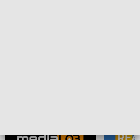
Plebiscyt Najlepsi Sportowcy
Wiadomości 
Warszawy 2025
SPOŁECZEŃSTWO