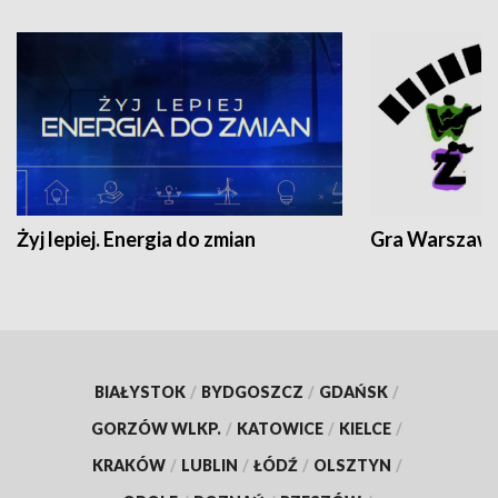
Żyj lepiej. Energia do zmian
Gra Warszaw
BIAŁYSTOK
/
BYDGOSZCZ
/
GDAŃSK
/
GORZÓW WLKP.
/
KATOWICE
/
KIELCE
/
KRAKÓW
/
LUBLIN
/
ŁÓDŹ
/
OLSZTYN
/