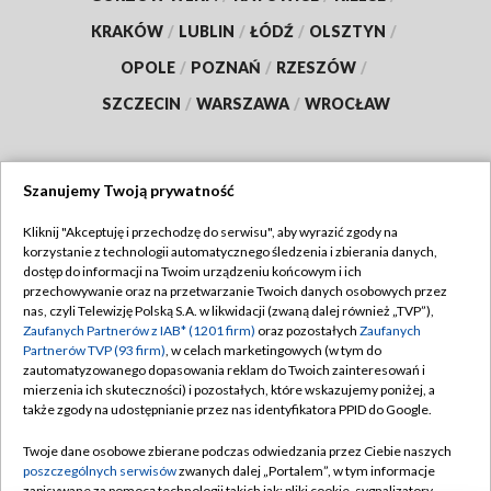
KRAKÓW
/
LUBLIN
/
ŁÓDŹ
/
OLSZTYN
/
OPOLE
/
POZNAŃ
/
RZESZÓW
/
SZCZECIN
/
WARSZAWA
/
WROCŁAW
Szanujemy Twoją prywatność
Dołącz do nas:
Kliknij "Akceptuję i przechodzę do serwisu", aby wyrazić zgody na
korzystanie z technologii automatycznego śledzenia i zbierania danych,
TVP
dostęp do informacji na Twoim urządzeniu końcowym i ich
Abonament TVP
przechowywanie oraz na przetwarzanie Twoich danych osobowych przez
Regulamin TVP
nas, czyli Telewizję Polską S.A. w likwidacji (zwaną dalej również „TVP”),
Emisja w TVP
Zaufanych Partnerów z IAB* (1201 firm)
oraz pozostałych
Zaufanych
Polityka prywatności
Partnerów TVP (93 firm)
, w celach marketingowych (w tym do
Centrum informacji TVP
Moje zgody
zautomatyzowanego dopasowania reklam do Twoich zainteresowań i
mierzenia ich skuteczności) i pozostałych, które wskazujemy poniżej, a
Naziemna Telewizja Cyfrowa
Pomoc
także zgody na udostępnianie przez nas identyfikatora PPID do Google.
Sklep TVP
Biuro reklamy
Twoje dane osobowe zbierane podczas odwiedzania przez Ciebie naszych
Rada Programowa
poszczególnych serwisów
zwanych dalej „Portalem”, w tym informacje
Kontakt
zapisywane za pomocą technologii takich jak: pliki cookie, sygnalizatory