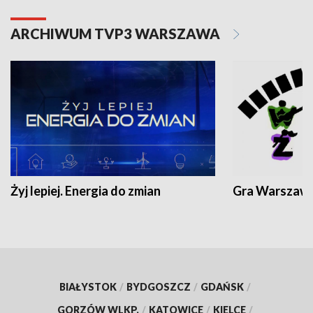
ARCHIWUM TVP3 WARSZAWA
Żyj lepiej. Energia do zmian
Gra Warszaw
BIAŁYSTOK
/
BYDGOSZCZ
/
GDAŃSK
/
GORZÓW WLKP.
/
KATOWICE
/
KIELCE
/