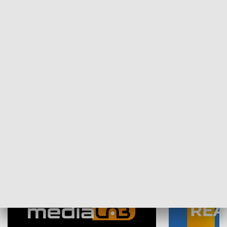
Plebiscyt Najlepsi Sportowcy
Wiadomości 
Warszawy 2025
SPOŁECZEŃSTWO