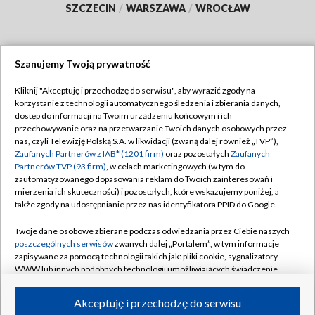
SZCZECIN
/
WARSZAWA
/
WROCŁAW
Szanujemy Twoją prywatność
Dołącz do nas:
Kliknij "Akceptuję i przechodzę do serwisu", aby wyrazić zgody na
korzystanie z technologii automatycznego śledzenia i zbierania danych,
TVP
dostęp do informacji na Twoim urządzeniu końcowym i ich
Abonament TVP
przechowywanie oraz na przetwarzanie Twoich danych osobowych przez
Regulamin TVP
nas, czyli Telewizję Polską S.A. w likwidacji (zwaną dalej również „TVP”),
Emisja w TVP
Zaufanych Partnerów z IAB* (1201 firm)
oraz pozostałych
Zaufanych
Polityka prywatności
Partnerów TVP (93 firm)
, w celach marketingowych (w tym do
Centrum informacji TVP
Moje zgody
zautomatyzowanego dopasowania reklam do Twoich zainteresowań i
mierzenia ich skuteczności) i pozostałych, które wskazujemy poniżej, a
Naziemna Telewizja Cyfrowa
Pomoc
także zgody na udostępnianie przez nas identyfikatora PPID do Google.
Sklep TVP
Biuro reklamy
Twoje dane osobowe zbierane podczas odwiedzania przez Ciebie naszych
Rada Programowa
poszczególnych serwisów
zwanych dalej „Portalem”, w tym informacje
Kontakt
zapisywane za pomocą technologii takich jak: pliki cookie, sygnalizatory
System NOS
WWW lub innych podobnych technologii umożliwiających świadczenie
dopasowanych i bezpiecznych usług, personalizację treści oraz reklam,
Informacje o nadawcy
Kanały
udostępnianie funkcji mediów społecznościowych oraz analizowanie
Akceptuję i przechodzę do serwisu
ruchu w Internecie.
Program dla prasy