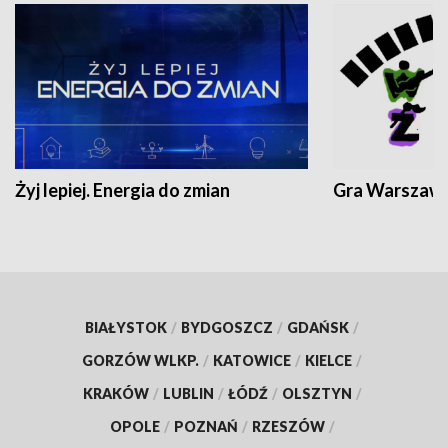
Żyj lepiej. Energia do zmian
Gra Warszaw
BIAŁYSTOK
/
BYDGOSZCZ
/
GDAŃSK
/
GORZÓW WLKP.
/
KATOWICE
/
KIELCE
/
KRAKÓW
/
LUBLIN
/
ŁÓDŹ
/
OLSZTYN
/
OPOLE
/
POZNAŃ
/
RZESZÓW
/