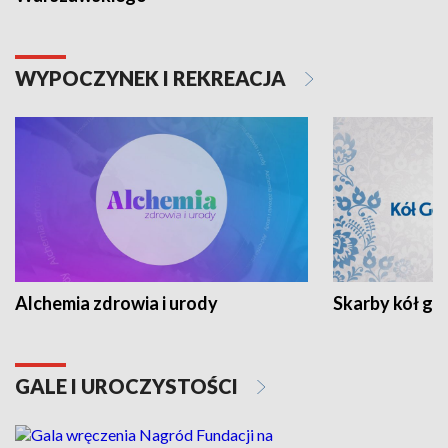
WYPOCZYNEK I REKREACJA
Alchemia zdrowia i urody
Skarby kół go
GALE I UROCZYSTOŚCI