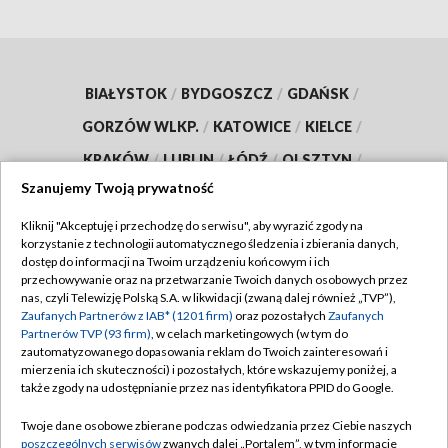
BIAŁYSTOK
/
BYDGOSZCZ
/
GDAŃSK
/
GORZÓW WLKP.
/
KATOWICE
/
KIELCE
/
KRAKÓW
/
LUBLIN
/
ŁÓDŹ
/
OLSZTYN
/
Szanujemy Twoją prywatność
OPOLE
/
POZNAŃ
/
RZESZÓW
/
SZCZECIN
/
WARSZAWA
/
WROCŁAW
Kliknij "Akceptuję i przechodzę do serwisu", aby wyrazić zgody na
korzystanie z technologii automatycznego śledzenia i zbierania danych,
dostęp do informacji na Twoim urządzeniu końcowym i ich
przechowywanie oraz na przetwarzanie Twoich danych osobowych przez
nas, czyli Telewizję Polską S.A. w likwidacji (zwaną dalej również „TVP”),
Zaufanych Partnerów z IAB* (1201 firm)
oraz pozostałych
Zaufanych
Dołącz do nas:
Partnerów TVP (93 firm)
, w celach marketingowych (w tym do
zautomatyzowanego dopasowania reklam do Twoich zainteresowań i
TVP
mierzenia ich skuteczności) i pozostałych, które wskazujemy poniżej, a
także zgody na udostępnianie przez nas identyfikatora PPID do Google.
Abonament TVP
Regulamin TVP
Twoje dane osobowe zbierane podczas odwiedzania przez Ciebie naszych
Emisja w TVP
Polityka prywatności
poszczególnych serwisów
zwanych dalej „Portalem”, w tym informacje