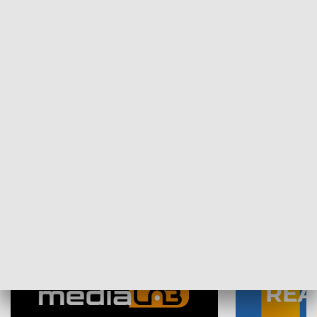
Plebiscyt Najlepsi Sportowcy
Wiadomości 
Warszawy 2025
SPOŁECZEŃSTWO