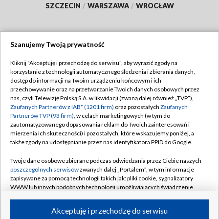
SZCZECIN
/
WARSZAWA
/
WROCŁAW
Szanujemy Twoją prywatność
Dołącz do nas:
Kliknij "Akceptuję i przechodzę do serwisu", aby wyrazić zgody na
korzystanie z technologii automatycznego śledzenia i zbierania danych,
TVP
dostęp do informacji na Twoim urządzeniu końcowym i ich
Abonament TVP
przechowywanie oraz na przetwarzanie Twoich danych osobowych przez
Regulamin TVP
nas, czyli Telewizję Polską S.A. w likwidacji (zwaną dalej również „TVP”),
Emisja w TVP
Zaufanych Partnerów z IAB* (1201 firm)
oraz pozostałych
Zaufanych
Polityka prywatności
Partnerów TVP (93 firm)
, w celach marketingowych (w tym do
Centrum informacji TVP
Moje zgody
zautomatyzowanego dopasowania reklam do Twoich zainteresowań i
mierzenia ich skuteczności) i pozostałych, które wskazujemy poniżej, a
Naziemna Telewizja Cyfrowa
Pomoc
także zgody na udostępnianie przez nas identyfikatora PPID do Google.
Sklep TVP
Biuro reklamy
Twoje dane osobowe zbierane podczas odwiedzania przez Ciebie naszych
Rada Programowa
poszczególnych serwisów
zwanych dalej „Portalem”, w tym informacje
Kontakt
zapisywane za pomocą technologii takich jak: pliki cookie, sygnalizatory
System NOS
WWW lub innych podobnych technologii umożliwiających świadczenie
dopasowanych i bezpiecznych usług, personalizację treści oraz reklam,
Informacje o nadawcy
Kanały
udostępnianie funkcji mediów społecznościowych oraz analizowanie
Akceptuję i przechodzę do serwisu
ruchu w Internecie.
Program dla prasy