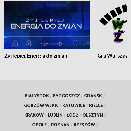
Żyj lepiej. Energia do zmian
Gra Warszaw
BIAŁYSTOK
/
BYDGOSZCZ
/
GDAŃSK
/
GORZÓW WLKP.
/
KATOWICE
/
KIELCE
/
KRAKÓW
/
LUBLIN
/
ŁÓDŹ
/
OLSZTYN
/
OPOLE
/
POZNAŃ
/
RZESZÓW
/