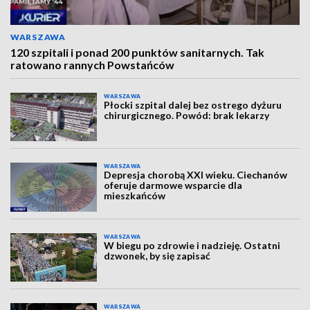
WARSZAWA
120 szpitali i ponad 200 punktów sanitarnych. Tak
ratowano rannych Powstańców
WARSZAWA
Płocki szpital dalej bez ostrego dyżuru
chirurgicznego. Powód: brak lekarzy
WARSZAWA
Depresja chorobą XXI wieku. Ciechanów
oferuje darmowe wsparcie dla
mieszkańców
WARSZAWA
W biegu po zdrowie i nadzieję. Ostatni
dzwonek, by się zapisać
WARSZAWA