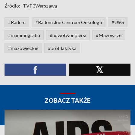
Źródło:
TVP3Warszawa
#Radom
#Radomskie Centrum Onkologii
#USG
#mammografia
#nowotwór piersi
#Mazowsze
#mazowieckie
#profilaktyka
ZOBACZ TAKŻE