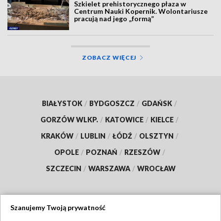
Szkielet prehistorycznego płaza w
Centrum Nauki Kopernik. Wolontariusze
pracują nad jego „formą”
ZOBACZ WIĘCEJ
BIAŁYSTOK
/
BYDGOSZCZ
/
GDAŃSK
/
GORZÓW WLKP.
/
KATOWICE
/
KIELCE
/
KRAKÓW
/
LUBLIN
/
ŁÓDŹ
/
OLSZTYN
/
OPOLE
/
POZNAŃ
/
RZESZÓW
/
SZCZECIN
/
WARSZAWA
/
WROCŁAW
Szanujemy Twoją prywatność
Dołącz do nas: