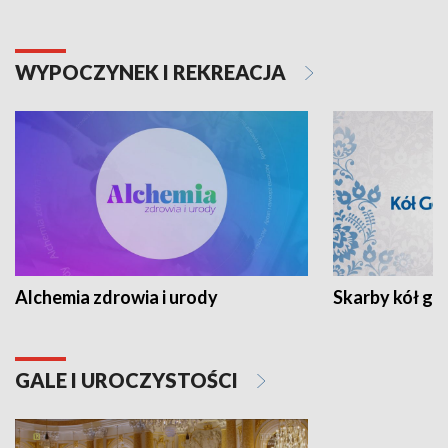
WYPOCZYNEK I REKREACJA
Alchemia zdrowia i urody
Skarby kół go
GALE I UROCZYSTOŚCI