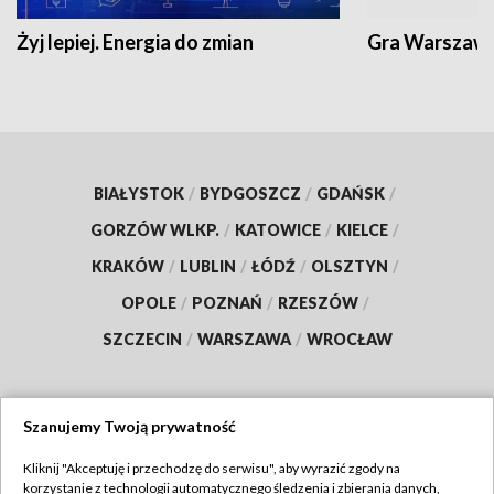
Żyj lepiej. Energia do zmian
Gra Warszaw
BIAŁYSTOK
/
BYDGOSZCZ
/
GDAŃSK
/
GORZÓW WLKP.
/
KATOWICE
/
KIELCE
/
KRAKÓW
/
LUBLIN
/
ŁÓDŹ
/
OLSZTYN
/
OPOLE
/
POZNAŃ
/
RZESZÓW
/
SZCZECIN
/
WARSZAWA
/
WROCŁAW
Szanujemy Twoją prywatność
Dołącz do nas:
Kliknij "Akceptuję i przechodzę do serwisu", aby wyrazić zgody na
korzystanie z technologii automatycznego śledzenia i zbierania danych,
TVP