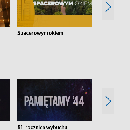
Spacerowym okiem
Filmowe spo
81. rocznica wybuchu
Retro Wawa