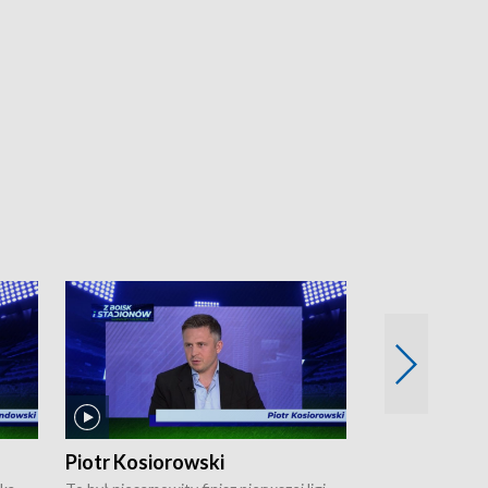
Piotr Kosiorowski
Tomasz Mat