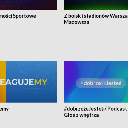
ości Sportowe
Z boisk i stadionów Warsza
Mazowsza
jemy
#dobrzeżeJesteś / Podcast 
Głos z wnętrza