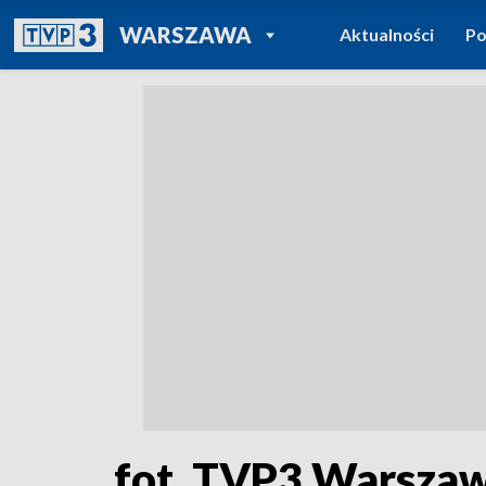
POWRÓT DO
WARSZAWA
Aktualności
Po
TVP REGIONY
fot. TVP3 Warsza