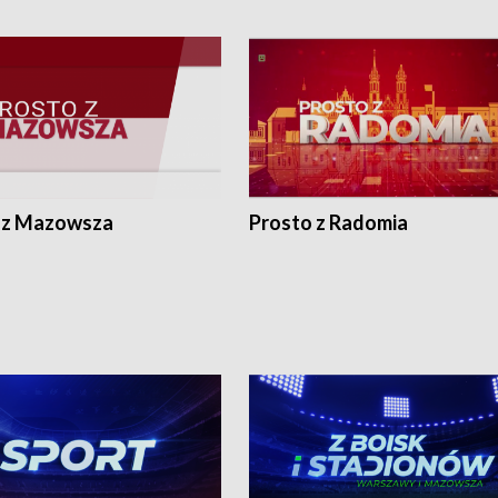
 z Mazowsza
Prosto z Radomia