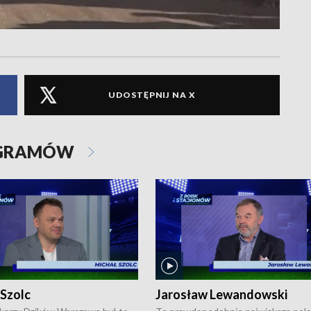
UDOSTĘPNIJ NA X
OGRAMÓW
 Szolc
Jarosław Lewandowski