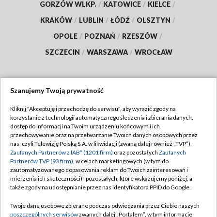
GORZÓW WLKP.
/
KATOWICE
/
KIELCE
/
KRAKÓW
/
LUBLIN
/
ŁÓDŹ
/
OLSZTYN
/
OPOLE
/
POZNAŃ
/
RZESZÓW
/
SZCZECIN
/
WARSZAWA
/
WROCŁAW
Szanujemy Twoją prywatność
Dołącz do nas:
Kliknij "Akceptuję i przechodzę do serwisu", aby wyrazić zgody na
korzystanie z technologii automatycznego śledzenia i zbierania danych,
TVP
dostęp do informacji na Twoim urządzeniu końcowym i ich
Abonament TVP
przechowywanie oraz na przetwarzanie Twoich danych osobowych przez
Regulamin TVP
nas, czyli Telewizję Polską S.A. w likwidacji (zwaną dalej również „TVP”),
Emisja w TVP
Polityka prywatności
Zaufanych Partnerów z IAB* (1201 firm)
oraz pozostałych
Zaufanych
Partnerów TVP (93 firm)
, w celach marketingowych (w tym do
Centrum informacji TVP
Moje zgody
zautomatyzowanego dopasowania reklam do Twoich zainteresowań i
mierzenia ich skuteczności) i pozostałych, które wskazujemy poniżej, a
Naziemna Telewizja Cyfrowa
Pomoc
także zgody na udostępnianie przez nas identyfikatora PPID do Google.
Sklep TVP
Biuro reklamy
Twoje dane osobowe zbierane podczas odwiedzania przez Ciebie naszych
Rada Programowa
Kontakt
poszczególnych serwisów
zwanych dalej „Portalem”, w tym informacje