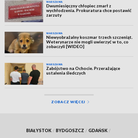
WARSZAWA
Dwumiesięczny chłopiec zmarł z
wychłodzenia. Prokuratura chce postawić
zarzuty
WARSZAWA
Niewyobrażalny koszmar trzech szczeniąt.
Weterynarze nie mogli uwierzyć w to, co
zobaczyli [WIDEO]
WARSZAWA
Zabójstwo na Ochocie. Przerażające
ustalenia śledczych
ZOBACZ WIĘCEJ
BIAŁYSTOK
/
BYDGOSZCZ
/
GDAŃSK
/