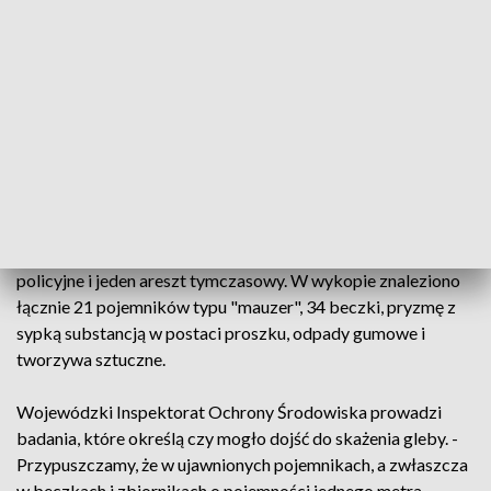
która miała przewozić odpady, a później udali się jej śladem.
Sprawcy zrzucali pojemniki wprost z samochodu. - Na tych
pojazdach ciężarowych znajdowała się duża ilość beczek z
klejami, z kwasem amino-siarkowym i maleinowym. Na
miejscu wyrobiska ujawniono też inne substancje
niebezpieczne, które wcześniej się tam znajdowały -
powiedział mł. asp. Marcin Sawicki z Komendy
Wojewódzkiej Policji zs. w Radomiu.
Wobec zatrzymanych mężczyzn zastosowano cztery dozory
policyjne i jeden areszt tymczasowy. W wykopie znaleziono
łącznie 21 pojemników typu "mauzer", 34 beczki, pryzmę z
sypką substancją w postaci proszku, odpady gumowe i
tworzywa sztuczne.
Wojewódzki Inspektorat Ochrony Środowiska prowadzi
badania, które określą czy mogło dojść do skażenia gleby. -
Przypuszczamy, że w ujawnionych pojemnikach, a zwłaszcza
w beczkach i zbiornikach o pojemności jednego metra