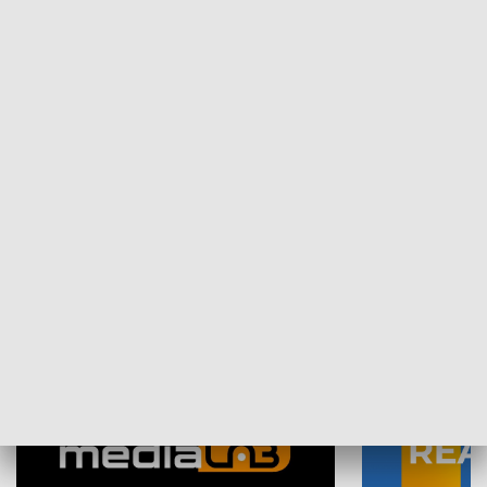
Plebiscyt Najlepsi Sportowcy
Wiadomości 
Warszawy 2025
SPOŁECZEŃSTWO