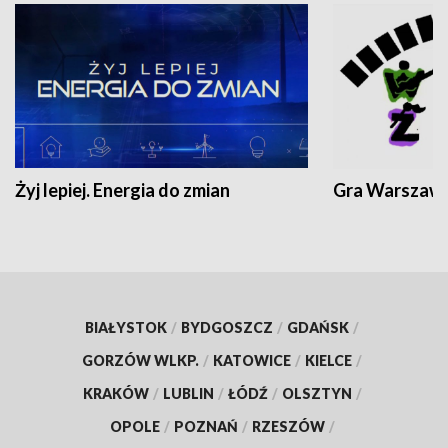
Żyj lepiej. Energia do zmian
Gra Warszaw
BIAŁYSTOK
/
BYDGOSZCZ
/
GDAŃSK
/
GORZÓW WLKP.
/
KATOWICE
/
KIELCE
/
KRAKÓW
/
LUBLIN
/
ŁÓDŹ
/
OLSZTYN
/
OPOLE
/
POZNAŃ
/
RZESZÓW
/