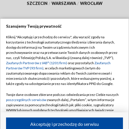
SZCZECIN
/
WARSZAWA
/
WROCŁAW
Szanujemy Twoją prywatność
Dołącz do nas:
Kliknij "Akceptuję i przechodzę do serwisu", aby wyrazić zgody na
korzystanie z technologii automatycznego śledzenia i zbierania danych,
TVP
dostęp do informacji na Twoim urządzeniu końcowym i ich
Abonament TVP
przechowywanie oraz na przetwarzanie Twoich danych osobowych przez
Regulamin TVP
nas, czyli Telewizję Polską S.A. w likwidacji (zwaną dalej również „TVP”),
Emisja w TVP
Zaufanych Partnerów z IAB* (1201 firm)
oraz pozostałych
Zaufanych
Polityka prywatności
Partnerów TVP (93 firm)
, w celach marketingowych (w tym do
Centrum informacji TVP
Moje zgody
zautomatyzowanego dopasowania reklam do Twoich zainteresowań i
mierzenia ich skuteczności) i pozostałych, które wskazujemy poniżej, a
Naziemna Telewizja Cyfrowa
Pomoc
także zgody na udostępnianie przez nas identyfikatora PPID do Google.
Sklep TVP
Biuro reklamy
Twoje dane osobowe zbierane podczas odwiedzania przez Ciebie naszych
Rada Programowa
poszczególnych serwisów
zwanych dalej „Portalem”, w tym informacje
Kontakt
zapisywane za pomocą technologii takich jak: pliki cookie, sygnalizatory
System NOS
WWW lub innych podobnych technologii umożliwiających świadczenie
dopasowanych i bezpiecznych usług, personalizację treści oraz reklam,
Informacje o nadawcy
Kanały
udostępnianie funkcji mediów społecznościowych oraz analizowanie
Akceptuję i przechodzę do serwisu
ruchu w Internecie.
Program dla prasy