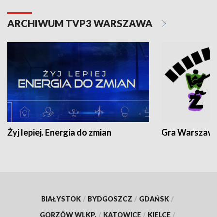
ARCHIWUM TVP3 WARSZAWA
Żyj lepiej. Energia do zmian
Gra Warszaw
BIAŁYSTOK
/
BYDGOSZCZ
/
GDAŃSK
/
GORZÓW WLKP.
/
KATOWICE
/
KIELCE
/