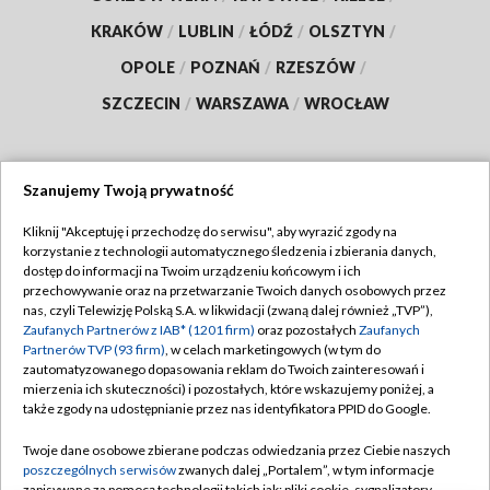
KRAKÓW
/
LUBLIN
/
ŁÓDŹ
/
OLSZTYN
/
OPOLE
/
POZNAŃ
/
RZESZÓW
/
SZCZECIN
/
WARSZAWA
/
WROCŁAW
Szanujemy Twoją prywatność
Dołącz do nas:
Kliknij "Akceptuję i przechodzę do serwisu", aby wyrazić zgody na
korzystanie z technologii automatycznego śledzenia i zbierania danych,
TVP
dostęp do informacji na Twoim urządzeniu końcowym i ich
Abonament TVP
przechowywanie oraz na przetwarzanie Twoich danych osobowych przez
Regulamin TVP
nas, czyli Telewizję Polską S.A. w likwidacji (zwaną dalej również „TVP”),
Emisja w TVP
Zaufanych Partnerów z IAB* (1201 firm)
oraz pozostałych
Zaufanych
Polityka prywatności
Partnerów TVP (93 firm)
, w celach marketingowych (w tym do
Centrum informacji TVP
Moje zgody
zautomatyzowanego dopasowania reklam do Twoich zainteresowań i
mierzenia ich skuteczności) i pozostałych, które wskazujemy poniżej, a
Naziemna Telewizja Cyfrowa
Pomoc
także zgody na udostępnianie przez nas identyfikatora PPID do Google.
Sklep TVP
Biuro reklamy
Twoje dane osobowe zbierane podczas odwiedzania przez Ciebie naszych
Rada Programowa
poszczególnych serwisów
zwanych dalej „Portalem”, w tym informacje
Kontakt
zapisywane za pomocą technologii takich jak: pliki cookie, sygnalizatory