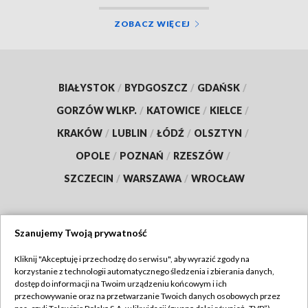
ZOBACZ WIĘCEJ
BIAŁYSTOK
/
BYDGOSZCZ
/
GDAŃSK
/
GORZÓW WLKP.
/
KATOWICE
/
KIELCE
/
KRAKÓW
/
LUBLIN
/
ŁÓDŹ
/
OLSZTYN
/
OPOLE
/
POZNAŃ
/
RZESZÓW
/
SZCZECIN
/
WARSZAWA
/
WROCŁAW
Szanujemy Twoją prywatność
Dołącz do nas:
Kliknij "Akceptuję i przechodzę do serwisu", aby wyrazić zgody na
korzystanie z technologii automatycznego śledzenia i zbierania danych,
TVP
dostęp do informacji na Twoim urządzeniu końcowym i ich
Abonament TVP
przechowywanie oraz na przetwarzanie Twoich danych osobowych przez
Regulamin TVP