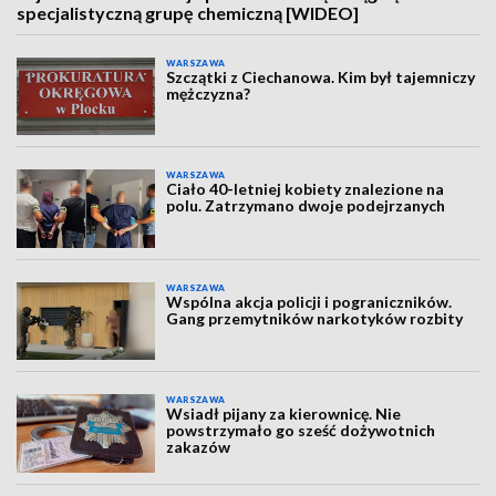
specjalistyczną grupę chemiczną [WIDEO]
WARSZAWA
Szczątki z Ciechanowa. Kim był tajemniczy
mężczyzna?
WARSZAWA
Ciało 40-letniej kobiety znalezione na
polu. Zatrzymano dwoje podejrzanych
WARSZAWA
Wspólna akcja policji i pograniczników.
Gang przemytników narkotyków rozbity
WARSZAWA
Wsiadł pijany za kierownicę. Nie
powstrzymało go sześć dożywotnich
zakazów