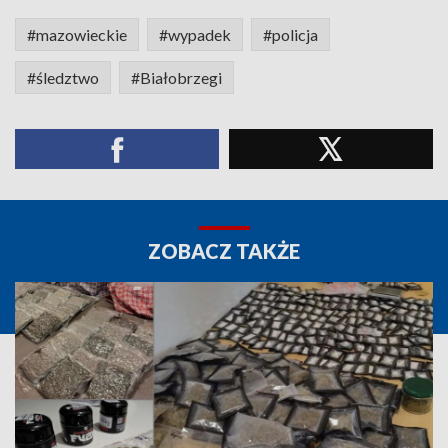
#mazowieckie
#wypadek
#policja
#śledztwo
#Białobrzegi
ZOBACZ TAKŻE