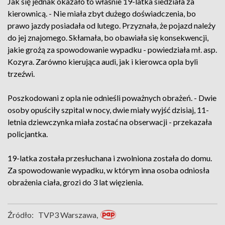
Jak się jednak okazało to właśnie 19-latka siedziała za
kierownicą. - Nie miała zbyt dużego doświadczenia, bo
prawo jazdy posiadała od lutego. Przyznała, że pojazd należy
do jej znajomego. Skłamała, bo obawiała się konsekwencji,
jakie grożą za spowodowanie wypadku - powiedziała mł. asp.
Kozyra. Zarówno kierująca audi, jak i kierowca opla byli
trzeźwi.
Poszkodowani z opla nie odnieśli poważnych obrażeń. - Dwie
osoby opuściły szpital w nocy, dwie miały wyjść dzisiaj, 11-
letnia dziewczynka miała zostać na obserwacji - przekazała
policjantka.
19-latka została przesłuchana i zwolniona została do domu.
Za spowodowanie wypadku, w którym inna osoba odniosła
obrażenia ciała, grozi do 3 lat więzienia.
Źródło:
TVP3 Warszawa,