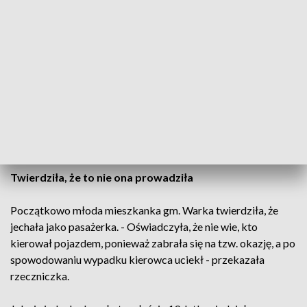
Nic poważnego nie stało się natomiast 19-latce z audi, która
została przebadana na miejscu. Według policjantów może
ona mówić o prawdziwym szczęściu. Audi, którym jechała,
zostało w wyniku wypadku przecięte na pół.
Twierdziła, że to nie ona prowadziła
Początkowo młoda mieszkanka gm. Warka twierdziła, że
jechała jako pasażerka. - Oświadczyła, że nie wie, kto
kierował pojazdem, ponieważ zabrała się na tzw. okazję, a po
spowodowaniu wypadku kierowca uciekł - przekazała
rzeczniczka.