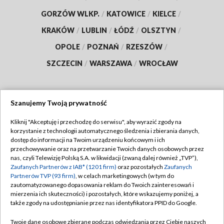
GORZÓW WLKP.
/
KATOWICE
/
KIELCE
/
KRAKÓW
/
LUBLIN
/
ŁÓDŹ
/
OLSZTYN
/
OPOLE
/
POZNAŃ
/
RZESZÓW
/
SZCZECIN
/
WARSZAWA
/
WROCŁAW
Szanujemy Twoją prywatność
Dołącz do nas:
Kliknij "Akceptuję i przechodzę do serwisu", aby wyrazić zgody na
korzystanie z technologii automatycznego śledzenia i zbierania danych,
TVP
dostęp do informacji na Twoim urządzeniu końcowym i ich
Abonament TVP
przechowywanie oraz na przetwarzanie Twoich danych osobowych przez
Regulamin TVP
nas, czyli Telewizję Polską S.A. w likwidacji (zwaną dalej również „TVP”),
Emisja w TVP
Polityka prywatności
Zaufanych Partnerów z IAB* (1201 firm)
oraz pozostałych
Zaufanych
Partnerów TVP (93 firm)
, w celach marketingowych (w tym do
Centrum informacji TVP
Moje zgody
zautomatyzowanego dopasowania reklam do Twoich zainteresowań i
mierzenia ich skuteczności) i pozostałych, które wskazujemy poniżej, a
Naziemna Telewizja Cyfrowa
Pomoc
także zgody na udostępnianie przez nas identyfikatora PPID do Google.
Sklep TVP
Biuro reklamy
Twoje dane osobowe zbierane podczas odwiedzania przez Ciebie naszych