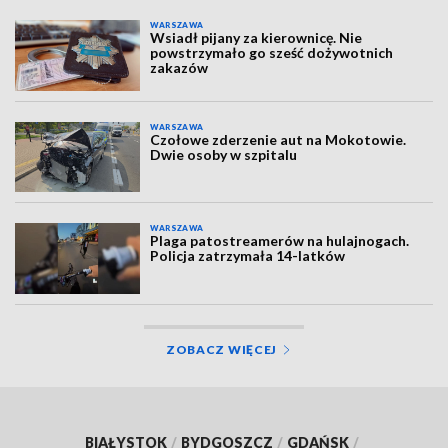
WARSZAWA
Wsiadł pijany za kierownicę. Nie
powstrzymało go sześć dożywotnich
zakazów
WARSZAWA
Czołowe zderzenie aut na Mokotowie.
Dwie osoby w szpitalu
WARSZAWA
Plaga patostreamerów na hulajnogach.
Policja zatrzymała 14-latków
ZOBACZ WIĘCEJ
BIAŁYSTOK
/
BYDGOSZCZ
/
GDAŃSK
/