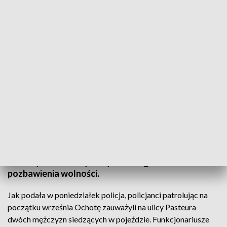
Fot.: Policja Ochota
Dwaj mężczyźni podejrzani o handel znaczną ilością
narkotyków zostali zatrzymani na terenie Ochoty.
W pojeździe, w którym przebywali 36 i 31-latek
funkcjonariusze znaleźli ponad 250 gramów
narkotyków. Zatrzymanym może grozić do 12 lat
pozbawienia wolności.
Jak podała w poniedziałek policja, policjanci patrolując na
początku września Ochotę zauważyli na ulicy Pasteura
dwóch mężczyzn siedzących w pojeździe. Funkcjonariusze