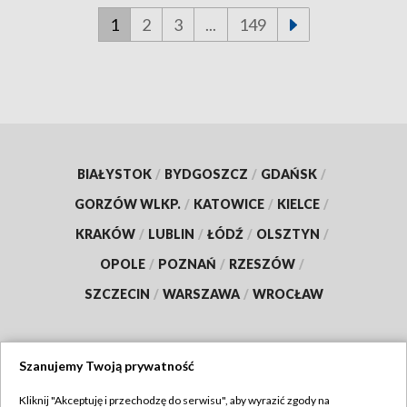
1
2
3
...
149
BIAŁYSTOK
/
BYDGOSZCZ
/
GDAŃSK
/
GORZÓW WLKP.
/
KATOWICE
/
KIELCE
/
KRAKÓW
/
LUBLIN
/
ŁÓDŹ
/
OLSZTYN
/
OPOLE
/
POZNAŃ
/
RZESZÓW
/
SZCZECIN
/
WARSZAWA
/
WROCŁAW
Szanujemy Twoją prywatność
Dołącz do nas:
Kliknij "Akceptuję i przechodzę do serwisu", aby wyrazić zgody na