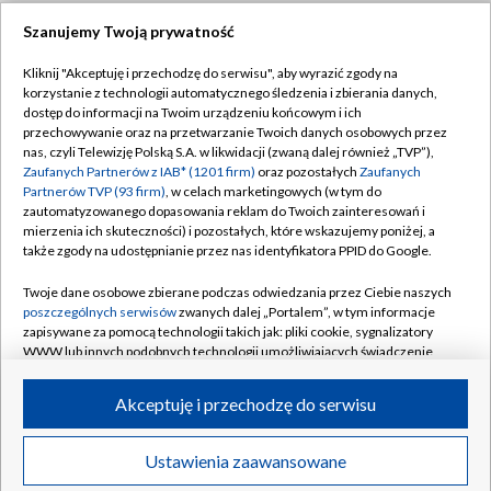
Szanujemy Twoją prywatność
Dołącz do nas:
Kliknij "Akceptuję i przechodzę do serwisu", aby wyrazić zgody na
korzystanie z technologii automatycznego śledzenia i zbierania danych,
TVP
dostęp do informacji na Twoim urządzeniu końcowym i ich
Abonament TVP
przechowywanie oraz na przetwarzanie Twoich danych osobowych przez
Regulamin TVP
nas, czyli Telewizję Polską S.A. w likwidacji (zwaną dalej również „TVP”),
Emisja w TVP
Polityka prywatności
Zaufanych Partnerów z IAB* (1201 firm)
oraz pozostałych
Zaufanych
Partnerów TVP (93 firm)
, w celach marketingowych (w tym do
Centrum informacji TVP
Moje zgody
zautomatyzowanego dopasowania reklam do Twoich zainteresowań i
mierzenia ich skuteczności) i pozostałych, które wskazujemy poniżej, a
Naziemna Telewizja Cyfrowa
Pomoc
także zgody na udostępnianie przez nas identyfikatora PPID do Google.
Sklep TVP
Biuro reklamy
Twoje dane osobowe zbierane podczas odwiedzania przez Ciebie naszych
Rada Programowa
Kontakt
poszczególnych serwisów
zwanych dalej „Portalem”, w tym informacje
zapisywane za pomocą technologii takich jak: pliki cookie, sygnalizatory
System NOS
WWW lub innych podobnych technologii umożliwiających świadczenie
dopasowanych i bezpiecznych usług, personalizację treści oraz reklam,
Informacje o nadawcy
Kanały
udostępnianie funkcji mediów społecznościowych oraz analizowanie
Akceptuję i przechodzę do serwisu
ruchu w Internecie.
Program dla prasy
©2026 Telewizja Polska S.A. w likwidacji
Biuro Reklamy
Twoje dane osobowe zbierane podczas odwiedzania przez Ciebie
Ustawienia zaawansowane
poszczególnych serwisów
na Portalu, takie jak adresy IP, identyfikatory
Ogłoszenie przetargowe