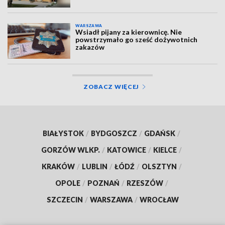
WARSZAWA
Wsiadł pijany za kierownicę. Nie
powstrzymało go sześć dożywotnich
zakazów
ZOBACZ WIĘCEJ
BIAŁYSTOK
/
BYDGOSZCZ
/
GDAŃSK
/
GORZÓW WLKP.
/
KATOWICE
/
KIELCE
/
KRAKÓW
/
LUBLIN
/
ŁÓDŹ
/
OLSZTYN
/
OPOLE
/
POZNAŃ
/
RZESZÓW
/
SZCZECIN
/
WARSZAWA
/
WROCŁAW