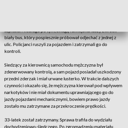
pieszych kobietę. Jak ustalili, kobieta została potrącona
przez kierującego białym busem, który nie zatrzymał się i
uciekł z miejsca zdarzenia. Mundurowi udzielili niezbędnej
pomocy pokrzywdzonej, karetka pogotowia zabrała ją do
szpitala. Niedługo po tym, uwagę funkcjonariuszy zwrócił
biały bus, który pospiesznie próbował odjechać z jednej z
ulic. Policjanci ruszyli za pojazdem i zatrzymali go do
kontroli.
Siedzący za kierownicą samochodu mężczyzna był
zdenerwowany kontrolą, a sam pojazd posiadał uszkodzony
przedni zderzak i miał urwane lusterko. W trakcie dalszych
czynności okazało się, że mężczyzna kierował pod wpływem
narkotyków i nie miał dokumentu uprawniającego go do
jazdy pojazdami mechanicznymi, bowiem prawo jazdy
zostało mu zatrzymane za przekroczenie prędkości.
33-latek został zatrzymany. Sprawa trafiła do wydziału
dochodzeniowo-śledczego. Po zgromadzeniu materiału