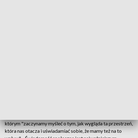
krajobraz" Magdaleny Wosik. - Plakat charakteryzuje się
bardzo dynamiczną formą, która opiera się na ekspresyjnym
rysunku z gestu - opisywał pracę profesor Garlicki.
Dodał, że na plakacie jest rożek z lodami w postaci
krajobrazu. - W naszym mniemaniu najbardziej oddawała
sens, ideę tegorocznego konkursu. Tym bardziej, że ta forma
jest zarówno nietuzinkowa, jak i humorystyczna, wręcz z taką
dziecięcą szczerością oddająca ideę i opisująca to hasło
tegoroczne - wyjaśnił przewodniczący komisji konkursowej.
Dzień Krajobrazu jest obchodzony 20 października.
Zastępca Generalnego Dyrektora Ochrony Środowiska
Marek Kajs przypomniał, że od kilku lat w tym dniu instytucja
promuje spacery krajobrazowe. Zachęcił, by szkoły i
instytucje skorzystały z takich spacerów, by był to dzień, w
którym "zaczynamy myśleć o tym, jak wygląda ta przestrzeń,
która nas otacza i uświadamiać sobie, że mamy też na to