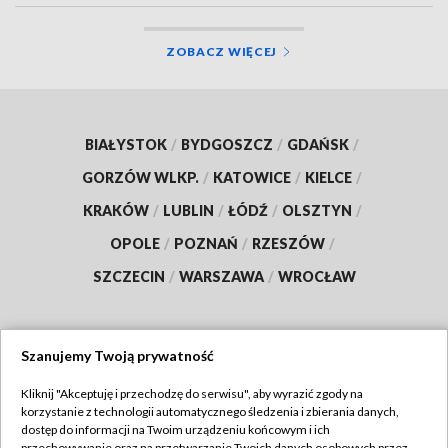
ZOBACZ WIĘCEJ
BIAŁYSTOK
/
BYDGOSZCZ
/
GDAŃSK
/
GORZÓW WLKP.
/
KATOWICE
/
KIELCE
/
KRAKÓW
/
LUBLIN
/
ŁÓDŹ
/
OLSZTYN
/
OPOLE
/
POZNAŃ
/
RZESZÓW
/
SZCZECIN
/
WARSZAWA
/
WROCŁAW
Szanujemy Twoją prywatność
Dołącz do nas:
Kliknij "Akceptuję i przechodzę do serwisu", aby wyrazić zgody na
korzystanie z technologii automatycznego śledzenia i zbierania danych,
TVP
dostęp do informacji na Twoim urządzeniu końcowym i ich
przechowywanie oraz na przetwarzanie Twoich danych osobowych przez