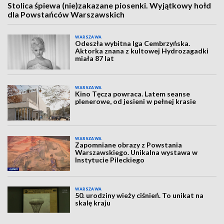
Stolica śpiewa (nie)zakazane piosenki. Wyjątkowy hołd
dla Powstańców Warszawskich
WARSZAWA
Odeszła wybitna Iga Cembrzyńska.
Aktorka znana z kultowej Hydrozagadki
miała 87 lat
WARSZAWA
Kino Tęcza powraca. Latem seanse
plenerowe, od jesieni w pełnej krasie
WARSZAWA
Zapomniane obrazy z Powstania
Warszawskiego. Unikalna wystawa w
Instytucie Pileckiego
WARSZAWA
50. urodziny wieży ciśnień. To unikat na
skalę kraju