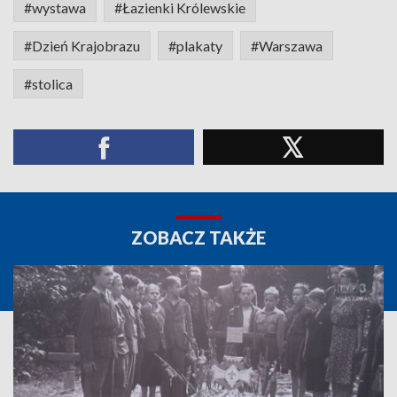
#wystawa
#Łazienki Królewskie
#Dzień Krajobrazu
#plakaty
#Warszawa
#stolica
ZOBACZ TAKŻE