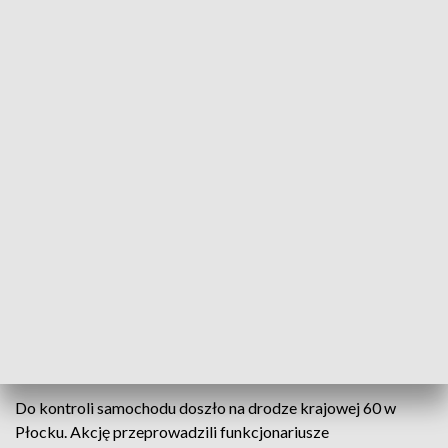
Fot.: KAS/IAS Warszawa
Funkcjonariusze Krajowej Administracji Skarbowej
skonfiskowali 220 tysięcy papierosów różnych
marek bez polskich znaków akcyzy. Były ukryte w
workach i kartonach w bagażniku auta
dostawczego. Przemytnik miał też podrabiane
tablice rejestracyjne i zagłuszarkę sygnału
komórkowego.
Do kontroli samochodu doszło na drodze krajowej 60 w
Płocku. Akcję przeprowadzili funkcjonariusze