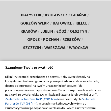
BIAŁYSTOK
/
BYDGOSZCZ
/
GDAŃSK
/
GORZÓW WLKP.
/
KATOWICE
/
KIELCE
/
KRAKÓW
/
LUBLIN
/
ŁÓDŹ
/
OLSZTYN
/
OPOLE
/
POZNAŃ
/
RZESZÓW
/
SZCZECIN
/
WARSZAWA
/
WROCŁAW
Szanujemy Twoją prywatność
Dołącz do nas:
Kliknij "Akceptuję i przechodzę do serwisu", aby wyrazić zgody na
korzystanie z technologii automatycznego śledzenia i zbierania danych,
TVP
dostęp do informacji na Twoim urządzeniu końcowym i ich
Abonament TVP
przechowywanie oraz na przetwarzanie Twoich danych osobowych przez
Regulamin TVP
nas, czyli Telewizję Polską S.A. w likwidacji (zwaną dalej również „TVP”),
Emisja w TVP
Polityka prywatności
Zaufanych Partnerów z IAB* (1201 firm)
oraz pozostałych
Zaufanych
Partnerów TVP (93 firm)
, w celach marketingowych (w tym do
Centrum informacji TVP
Moje zgody
zautomatyzowanego dopasowania reklam do Twoich zainteresowań i