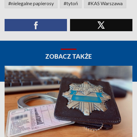
#nielegalne papierosy
#tytoń
#KAS Warszawa
ZOBACZ TAKŻE