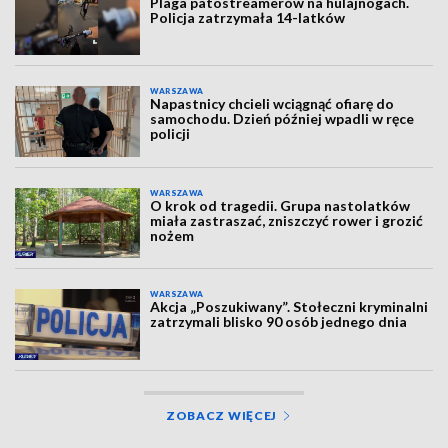
Plaga patostreamerów na hulajnogach.
Policja zatrzymała 14-latków
WARSZAWA
Napastnicy chcieli wciągnąć ofiarę do
samochodu. Dzień później wpadli w ręce
policji
WARSZAWA
O krok od tragedii. Grupa nastolatków
miała zastraszać, zniszczyć rower i grozić
nożem
WARSZAWA
Akcja „Poszukiwany”. Stołeczni kryminalni
zatrzymali blisko 90 osób jednego dnia
ZOBACZ WIĘCEJ