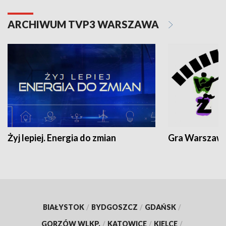
ARCHIWUM TVP3 WARSZAWA
Żyj lepiej. Energia do zmian
Gra Warszaw
BIAŁYSTOK
/
BYDGOSZCZ
/
GDAŃSK
/
GORZÓW WLKP.
/
KATOWICE
/
KIELCE
/