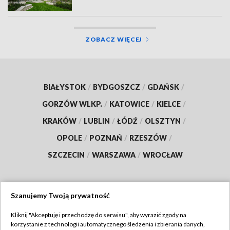
ZOBACZ WIĘCEJ
BIAŁYSTOK
/
BYDGOSZCZ
/
GDAŃSK
/
GORZÓW WLKP.
/
KATOWICE
/
KIELCE
/
KRAKÓW
/
LUBLIN
/
ŁÓDŹ
/
OLSZTYN
/
OPOLE
/
POZNAŃ
/
RZESZÓW
/
SZCZECIN
/
WARSZAWA
/
WROCŁAW
Szanujemy Twoją prywatność
Dołącz do nas:
Kliknij "Akceptuję i przechodzę do serwisu", aby wyrazić zgody na
korzystanie z technologii automatycznego śledzenia i zbierania danych,
TVP