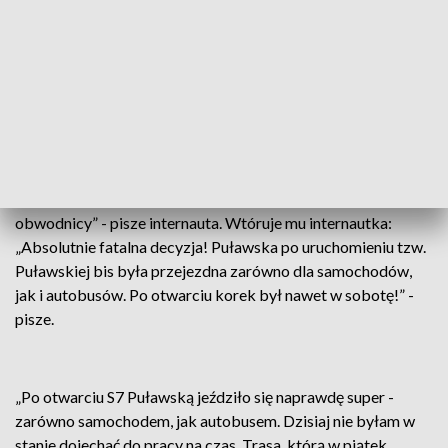
newralgicznych ulic Warszawy” - dodaje.
„Ten układ nie działa”
Mieszkańcy nie kryją swoich emocji, które prezentują w
mediach społecznościowych. „Dramat, ten układ nie działa.
Jechałem dziś i w tym czasie były na buspasie może 3
autobusy publiczne, reszta elektryki i jednoślady. Korek
zwielokrotniony. Brak możliwości zjazdu na nowy odcinek
obwodnicy” - pisze internauta. Wtóruje mu internautka:
„Absolutnie fatalna decyzja! Puławska po uruchomieniu tzw.
Puławskiej bis była przejezdna zarówno dla samochodów,
jak i autobusów. Po otwarciu korek był nawet w sobotę!” -
pisze.
„Po otwarciu S7 Puławską jeździło się naprawdę super -
zarówno samochodem, jak autobusem. Dzisiaj nie byłam w
stanie dojechać do pracy na czas. Trasa, którą w piątek