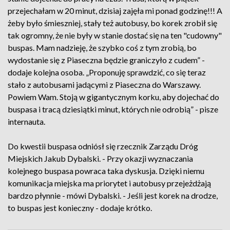
przejechałam w 20 minut, dzisiaj zajęła mi ponad godzinę!!! A
żeby było śmieszniej, stały też autobusy, bo korek zrobił się
tak ogromny, że nie były w stanie dostać się na ten "cudowny"
buspas. Mam nadzieję, że szybko coś z tym zrobią, bo
wydostanie się z Piaseczna będzie graniczyło z cudem” -
dodaje kolejna osoba. „Proponuję sprawdzić, co się teraz
stało z autobusami jadącymi z Piaseczna do Warszawy.
Powiem Wam. Stoją w gigantycznym korku, aby dojechać do
buspasa i tracą dziesiątki minut, których nie odrobią” - pisze
internauta.
Do kwestii buspasa odniósł się rzecznik Zarządu Dróg
Miejskich Jakub Dybalski. - Przy okazji wyznaczania
kolejnego buspasa powraca taka dyskusja. Dzięki niemu
komunikacja miejska ma priorytet i autobusy przejeżdżają
bardzo płynnie - mówi Dybalski. - Jeśli jest korek na drodze,
to buspas jest konieczny - dodaje krótko.