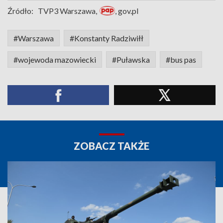
Źródło:
TVP3 Warszawa,
, gov.pl
#Warszawa
#Konstanty Radziwiłł
#wojewoda mazowiecki
#Puławska
#bus pas
ZOBACZ TAKŻE