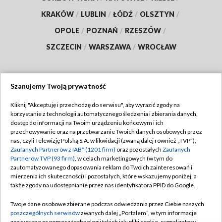
KRAKÓW
/
LUBLIN
/
ŁÓDŹ
/
OLSZTYN
/
OPOLE
/
POZNAŃ
/
RZESZÓW
/
SZCZECIN
/
WARSZAWA
/
WROCŁAW
Szanujemy Twoją prywatność
Dołącz do nas:
Kliknij "Akceptuję i przechodzę do serwisu", aby wyrazić zgody na
korzystanie z technologii automatycznego śledzenia i zbierania danych,
TVP
dostęp do informacji na Twoim urządzeniu końcowym i ich
Abonament TVP
przechowywanie oraz na przetwarzanie Twoich danych osobowych przez
Regulamin TVP
nas, czyli Telewizję Polską S.A. w likwidacji (zwaną dalej również „TVP”),
Emisja w TVP
Zaufanych Partnerów z IAB* (1201 firm)
oraz pozostałych
Zaufanych
Polityka prywatności
Partnerów TVP (93 firm)
, w celach marketingowych (w tym do
Centrum informacji TVP
Moje zgody
zautomatyzowanego dopasowania reklam do Twoich zainteresowań i
mierzenia ich skuteczności) i pozostałych, które wskazujemy poniżej, a
Naziemna Telewizja Cyfrowa
Pomoc
także zgody na udostępnianie przez nas identyfikatora PPID do Google.
Sklep TVP
Biuro reklamy
Twoje dane osobowe zbierane podczas odwiedzania przez Ciebie naszych
Rada Programowa
poszczególnych serwisów
zwanych dalej „Portalem”, w tym informacje
Kontakt
zapisywane za pomocą technologii takich jak: pliki cookie, sygnalizatory