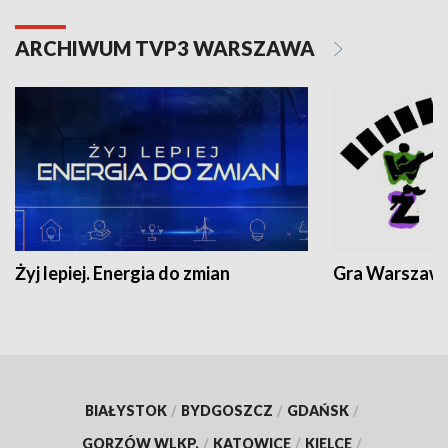
ARCHIWUM TVP3 WARSZAWA
Żyj lepiej. Energia do zmian
Gra Warszaw
BIAŁYSTOK
/
BYDGOSZCZ
/
GDAŃSK
/
GORZÓW WLKP.
/
KATOWICE
/
KIELCE
/