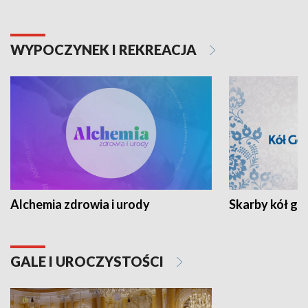
WYPOCZYNEK I REKREACJA
Alchemia zdrowia i urody
Skarby kół go
GALE I UROCZYSTOŚCI