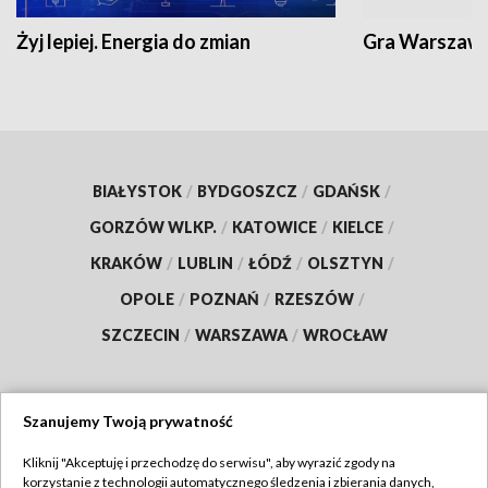
Żyj lepiej. Energia do zmian
Gra Warszaw
BIAŁYSTOK
/
BYDGOSZCZ
/
GDAŃSK
/
GORZÓW WLKP.
/
KATOWICE
/
KIELCE
/
KRAKÓW
/
LUBLIN
/
ŁÓDŹ
/
OLSZTYN
/
OPOLE
/
POZNAŃ
/
RZESZÓW
/
SZCZECIN
/
WARSZAWA
/
WROCŁAW
Szanujemy Twoją prywatność
Dołącz do nas:
Kliknij "Akceptuję i przechodzę do serwisu", aby wyrazić zgody na
korzystanie z technologii automatycznego śledzenia i zbierania danych,
TVP