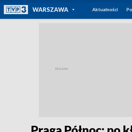
POWRÓT DO
WARSZAWA
Aktualności
Po
TVP REGIONY
Praga Północ: po k