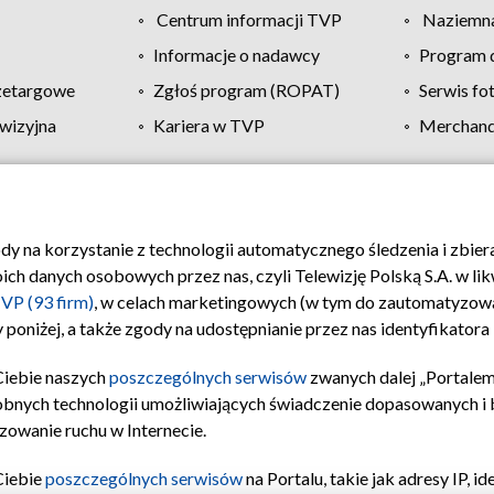
Centrum informacji TVP
Naziemna
Informacje o nadawcy
Program d
zetargowe
Zgłoś program (ROPAT)
Serwis fo
wizyjna
Kariera w TVP
Merchandi
Polityka prywatności
Moje zgody
Pomoc
Biuro re
ody na korzystanie z technologii automatycznego śledzenia i zbie
 danych osobowych przez nas, czyli Telewizję Polską S.A. w likw
VP (93 firm)
, w celach marketingowych (w tym do zautomatyzow
 poniżej, a także zgody na udostępnianie przez nas identyfikator
Ciebie naszych
poszczególnych serwisów
zwanych dalej „Portalem
obnych technologii umożliwiających świadczenie dopasowanych i be
zowanie ruchu w Internecie.
Ciebie
poszczególnych serwisów
na Portalu, takie jak adresy IP, 