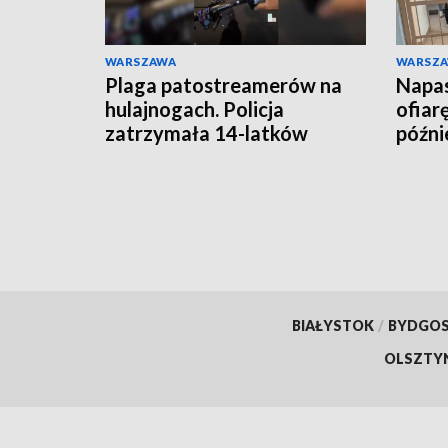
WARSZAWA
WARSZ
Plaga patostreamerów na
Napas
hulajnogach. Policja
ofiar
zatrzymała 14-latków
późnie
BIAŁYSTOK
/
BYDGO
OLSZTY