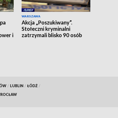
WARSZAWA
upa
Akcja „Poszukiwany”.
Stołeczni kryminalni
ower i
zatrzymali blisko 90 osób
jednego dnia
KÓW
/
LUBLIN
/
ŁÓDŹ
/
ROCŁAW