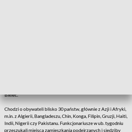
udziałem w zorganizowanej grupie przestępczej
organizującej nielegalne przekraczanie granicy
cudzoziemcom, ułatwianie im nielegalnego pobytu na
terytorium naszego kraju na podstawie wyłudzonych
zezwoleń na pracę i zezwoleń na pobyt czasowy. -
Podejrzanym zarzuca się udział w zorganizowanej grupie
przestępczej, która za pośrednictwem fikcyjnego
zatrudniania do pracy na terenie Polski wyłudziła w latach
2017-2022 od wojewody mazowieckiego i wojewody
łódzkiego 663 zezwoleń na pracę oraz pobyt czasowy na
terytorium naszego kraju dla cudzoziemców pochodzących z
różnych stron świata - powiedziała rzeczniczka Komendanta
Nadwiślańskiego Oddziału Straży Granicznej kpt. Dagmara
Bielec.
Chodzi o obywateli blisko 30 państw, głównie z Azji i Afryki,
m.in. z Algierii, Bangladeszu, Chin, Konga, Filipin, Gruzji, Haiti,
Indii, Nigerii czy Pakistanu. Funkcjonariusze w ub. tygodniu
przeszukali miejsca zamieszkania podejrzanych i siedziby