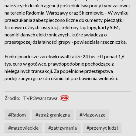
należących do nich agencji pośrednictwa pracy tymczasowej
na terenie Radomia, Warszawy oraz Skierniewic. - W wyniku
przeszukania zabezpieczono liczne dokumenty, pieczątki
firmowe różnych instytucji, telefony, laptopy, karty SIM,
nośniki danych elektronicznych, które świadczą o
przestępczej działalności grupy - powiedziała rzeczniczka.
Funkcjonariusze zarekwirowali także 24 tys. zł i ponad 1,6
tys. euro w gotówce, prawdopodobnie pochodzące z
nielegalnych transakcji. Za popełnione przestępstwa
podejrzanym grozi do ośmiu lat pozbawienia wolności.
Źródło:
TVP3Warszawa,
#Radom
#straż graniczna
#Mazowsze
#mazowieckie
#zatrzymania
#przemyt ludzi