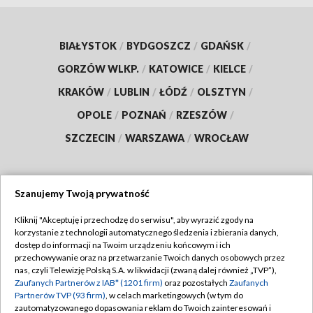
BIAŁYSTOK
/
BYDGOSZCZ
/
GDAŃSK
/
GORZÓW WLKP.
/
KATOWICE
/
KIELCE
/
KRAKÓW
/
LUBLIN
/
ŁÓDŹ
/
OLSZTYN
/
OPOLE
/
POZNAŃ
/
RZESZÓW
/
SZCZECIN
/
WARSZAWA
/
WROCŁAW
Szanujemy Twoją prywatność
Dołącz do nas:
Kliknij "Akceptuję i przechodzę do serwisu", aby wyrazić zgody na
korzystanie z technologii automatycznego śledzenia i zbierania danych,
TVP
dostęp do informacji na Twoim urządzeniu końcowym i ich
Abonament TVP
przechowywanie oraz na przetwarzanie Twoich danych osobowych przez
Regulamin TVP
nas, czyli Telewizję Polską S.A. w likwidacji (zwaną dalej również „TVP”),
Emisja w TVP
Polityka prywatności
Zaufanych Partnerów z IAB* (1201 firm)
oraz pozostałych
Zaufanych
Partnerów TVP (93 firm)
, w celach marketingowych (w tym do
Centrum informacji TVP
Moje zgody
zautomatyzowanego dopasowania reklam do Twoich zainteresowań i