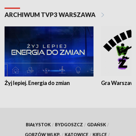
ARCHIWUM TVP3 WARSZAWA
Żyj lepiej. Energia do zmian
Gra Warszaw
BIAŁYSTOK
/
BYDGOSZCZ
/
GDAŃSK
/
GORZÓW WLKP.
/
KATOWICE
/
KIELCE
/