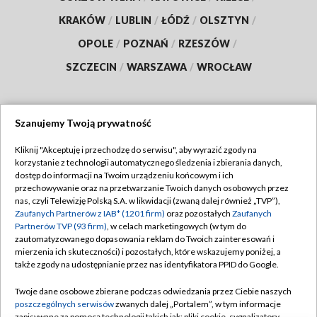
KRAKÓW
/
LUBLIN
/
ŁÓDŹ
/
OLSZTYN
/
OPOLE
/
POZNAŃ
/
RZESZÓW
/
SZCZECIN
/
WARSZAWA
/
WROCŁAW
Szanujemy Twoją prywatność
Dołącz do nas:
Kliknij "Akceptuję i przechodzę do serwisu", aby wyrazić zgody na
korzystanie z technologii automatycznego śledzenia i zbierania danych,
TVP
dostęp do informacji na Twoim urządzeniu końcowym i ich
Abonament TVP
przechowywanie oraz na przetwarzanie Twoich danych osobowych przez
Regulamin TVP
nas, czyli Telewizję Polską S.A. w likwidacji (zwaną dalej również „TVP”),
Emisja w TVP
Zaufanych Partnerów z IAB* (1201 firm)
oraz pozostałych
Zaufanych
Polityka prywatności
Partnerów TVP (93 firm)
, w celach marketingowych (w tym do
Centrum informacji TVP
Moje zgody
zautomatyzowanego dopasowania reklam do Twoich zainteresowań i
mierzenia ich skuteczności) i pozostałych, które wskazujemy poniżej, a
Naziemna Telewizja Cyfrowa
Pomoc
także zgody na udostępnianie przez nas identyfikatora PPID do Google.
Sklep TVP
Biuro reklamy
Twoje dane osobowe zbierane podczas odwiedzania przez Ciebie naszych
Rada Programowa
poszczególnych serwisów
zwanych dalej „Portalem”, w tym informacje
Kontakt
zapisywane za pomocą technologii takich jak: pliki cookie, sygnalizatory