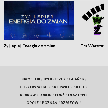
Żyj lepiej. Energia do zmian
Gra Warszaw
BIAŁYSTOK
/
BYDGOSZCZ
/
GDAŃSK
/
GORZÓW WLKP.
/
KATOWICE
/
KIELCE
/
KRAKÓW
/
LUBLIN
/
ŁÓDŹ
/
OLSZTYN
/
OPOLE
/
POZNAŃ
/
RZESZÓW
/