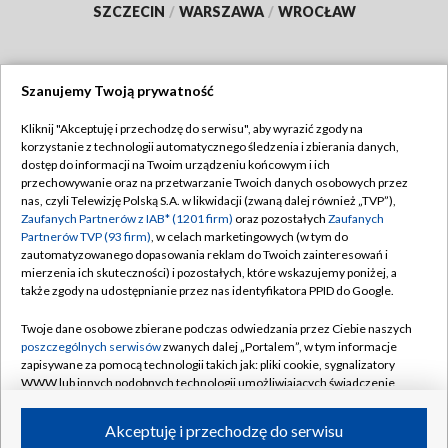
SZCZECIN
/
WARSZAWA
/
WROCŁAW
Szanujemy Twoją prywatność
Dołącz do nas:
Kliknij "Akceptuję i przechodzę do serwisu", aby wyrazić zgody na
korzystanie z technologii automatycznego śledzenia i zbierania danych,
TVP
dostęp do informacji na Twoim urządzeniu końcowym i ich
Abonament TVP
przechowywanie oraz na przetwarzanie Twoich danych osobowych przez
Regulamin TVP
nas, czyli Telewizję Polską S.A. w likwidacji (zwaną dalej również „TVP”),
Emisja w TVP
Zaufanych Partnerów z IAB* (1201 firm)
oraz pozostałych
Zaufanych
Polityka prywatności
Partnerów TVP (93 firm)
, w celach marketingowych (w tym do
Centrum informacji TVP
Moje zgody
zautomatyzowanego dopasowania reklam do Twoich zainteresowań i
mierzenia ich skuteczności) i pozostałych, które wskazujemy poniżej, a
Naziemna Telewizja Cyfrowa
Pomoc
także zgody na udostępnianie przez nas identyfikatora PPID do Google.
Sklep TVP
Biuro reklamy
Twoje dane osobowe zbierane podczas odwiedzania przez Ciebie naszych
Rada Programowa
poszczególnych serwisów
zwanych dalej „Portalem”, w tym informacje
Kontakt
zapisywane za pomocą technologii takich jak: pliki cookie, sygnalizatory
System NOS
WWW lub innych podobnych technologii umożliwiających świadczenie
dopasowanych i bezpiecznych usług, personalizację treści oraz reklam,
Informacje o nadawcy
Kanały
udostępnianie funkcji mediów społecznościowych oraz analizowanie
Akceptuję i przechodzę do serwisu
ruchu w Internecie.
Program dla prasy