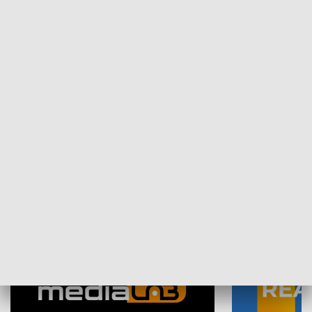
Plebiscyt Najlepsi Sportowcy
Wiadomości 
Warszawy 2025
SPOŁECZEŃSTWO