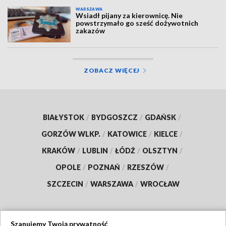
WARSZAWA
Wsiadł pijany za kierownicę. Nie
powstrzymało go sześć dożywotnich
zakazów
ZOBACZ WIĘCEJ
BIAŁYSTOK
/
BYDGOSZCZ
/
GDAŃSK
/
GORZÓW WLKP.
/
KATOWICE
/
KIELCE
/
KRAKÓW
/
LUBLIN
/
ŁÓDŹ
/
OLSZTYN
/
OPOLE
/
POZNAŃ
/
RZESZÓW
/
SZCZECIN
/
WARSZAWA
/
WROCŁAW
Szanujemy Twoją prywatność