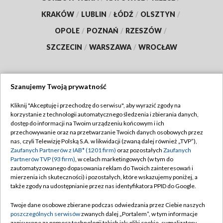
KRAKÓW
/
LUBLIN
/
ŁÓDŹ
/
OLSZTYN
/
OPOLE
/
POZNAŃ
/
RZESZÓW
/
SZCZECIN
/
WARSZAWA
/
WROCŁAW
Szanujemy Twoją prywatność
Dołącz do nas:
Kliknij "Akceptuję i przechodzę do serwisu", aby wyrazić zgody na
korzystanie z technologii automatycznego śledzenia i zbierania danych,
TVP
dostęp do informacji na Twoim urządzeniu końcowym i ich
Abonament TVP
przechowywanie oraz na przetwarzanie Twoich danych osobowych przez
Regulamin TVP
nas, czyli Telewizję Polską S.A. w likwidacji (zwaną dalej również „TVP”),
Emisja w TVP
Zaufanych Partnerów z IAB* (1201 firm)
oraz pozostałych
Zaufanych
Polityka prywatności
Partnerów TVP (93 firm)
, w celach marketingowych (w tym do
Centrum informacji TVP
Moje zgody
zautomatyzowanego dopasowania reklam do Twoich zainteresowań i
mierzenia ich skuteczności) i pozostałych, które wskazujemy poniżej, a
Naziemna Telewizja Cyfrowa
Pomoc
także zgody na udostępnianie przez nas identyfikatora PPID do Google.
Sklep TVP
Biuro reklamy
Twoje dane osobowe zbierane podczas odwiedzania przez Ciebie naszych
Rada Programowa
poszczególnych serwisów
zwanych dalej „Portalem”, w tym informacje
Kontakt
zapisywane za pomocą technologii takich jak: pliki cookie, sygnalizatory