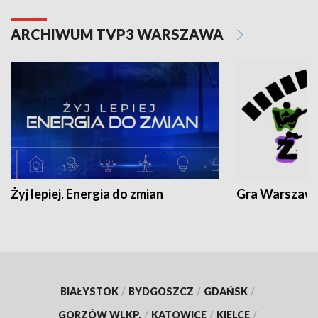
ARCHIWUM TVP3 WARSZAWA
Żyj lepiej. Energia do zmian
Gra Warszaw
BIAŁYSTOK
/
BYDGOSZCZ
/
GDAŃSK
/
GORZÓW WLKP.
/
KATOWICE
/
KIELCE
/