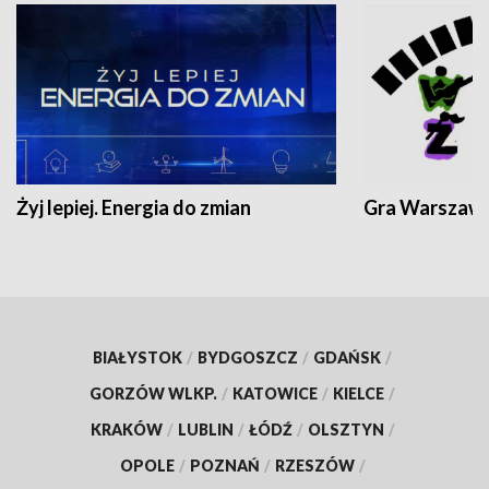
Żyj lepiej. Energia do zmian
Gra Warszaw
BIAŁYSTOK
/
BYDGOSZCZ
/
GDAŃSK
/
GORZÓW WLKP.
/
KATOWICE
/
KIELCE
/
KRAKÓW
/
LUBLIN
/
ŁÓDŹ
/
OLSZTYN
/
OPOLE
/
POZNAŃ
/
RZESZÓW
/