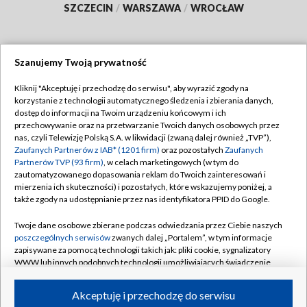
SZCZECIN
/
WARSZAWA
/
WROCŁAW
Szanujemy Twoją prywatność
Dołącz do nas:
Kliknij "Akceptuję i przechodzę do serwisu", aby wyrazić zgody na
korzystanie z technologii automatycznego śledzenia i zbierania danych,
TVP
dostęp do informacji na Twoim urządzeniu końcowym i ich
Abonament TVP
przechowywanie oraz na przetwarzanie Twoich danych osobowych przez
Regulamin TVP
nas, czyli Telewizję Polską S.A. w likwidacji (zwaną dalej również „TVP”),
Emisja w TVP
Zaufanych Partnerów z IAB* (1201 firm)
oraz pozostałych
Zaufanych
Polityka prywatności
Partnerów TVP (93 firm)
, w celach marketingowych (w tym do
Centrum informacji TVP
Moje zgody
zautomatyzowanego dopasowania reklam do Twoich zainteresowań i
mierzenia ich skuteczności) i pozostałych, które wskazujemy poniżej, a
Naziemna Telewizja Cyfrowa
Pomoc
także zgody na udostępnianie przez nas identyfikatora PPID do Google.
Sklep TVP
Biuro reklamy
Twoje dane osobowe zbierane podczas odwiedzania przez Ciebie naszych
Rada Programowa
poszczególnych serwisów
zwanych dalej „Portalem”, w tym informacje
Kontakt
zapisywane za pomocą technologii takich jak: pliki cookie, sygnalizatory
System NOS
WWW lub innych podobnych technologii umożliwiających świadczenie
dopasowanych i bezpiecznych usług, personalizację treści oraz reklam,
Informacje o nadawcy
Kanały
udostępnianie funkcji mediów społecznościowych oraz analizowanie
Akceptuję i przechodzę do serwisu
ruchu w Internecie.
Program dla prasy