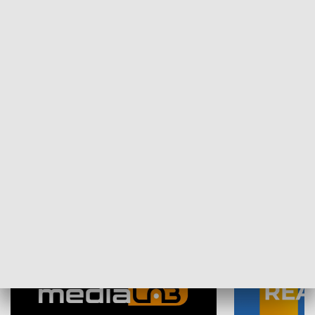
Plebiscyt Najlepsi Sportowcy
Wiadomości 
Warszawy 2025
SPOŁECZEŃSTWO