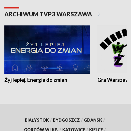
ARCHIWUM TVP3 WARSZAWA
Żyj lepiej. Energia do zmian
Gra Warszaw
BIAŁYSTOK
/
BYDGOSZCZ
/
GDAŃSK
/
GORZÓW WLKP.
/
KATOWICE
/
KIELCE
/