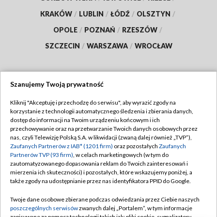
KRAKÓW
/
LUBLIN
/
ŁÓDŹ
/
OLSZTYN
/
OPOLE
/
POZNAŃ
/
RZESZÓW
/
SZCZECIN
/
WARSZAWA
/
WROCŁAW
Szanujemy Twoją prywatność
Dołącz do nas:
Kliknij "Akceptuję i przechodzę do serwisu", aby wyrazić zgody na
korzystanie z technologii automatycznego śledzenia i zbierania danych,
TVP
dostęp do informacji na Twoim urządzeniu końcowym i ich
Abonament TVP
przechowywanie oraz na przetwarzanie Twoich danych osobowych przez
Regulamin TVP
nas, czyli Telewizję Polską S.A. w likwidacji (zwaną dalej również „TVP”),
Emisja w TVP
Zaufanych Partnerów z IAB* (1201 firm)
oraz pozostałych
Zaufanych
Polityka prywatności
Partnerów TVP (93 firm)
, w celach marketingowych (w tym do
Centrum informacji TVP
Moje zgody
zautomatyzowanego dopasowania reklam do Twoich zainteresowań i
mierzenia ich skuteczności) i pozostałych, które wskazujemy poniżej, a
Naziemna Telewizja Cyfrowa
Pomoc
także zgody na udostępnianie przez nas identyfikatora PPID do Google.
Sklep TVP
Biuro reklamy
Twoje dane osobowe zbierane podczas odwiedzania przez Ciebie naszych
Rada Programowa
poszczególnych serwisów
zwanych dalej „Portalem”, w tym informacje
Kontakt
zapisywane za pomocą technologii takich jak: pliki cookie, sygnalizatory