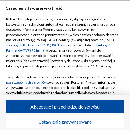
Szanujemy Twoją prywatność
Dołącz do nas:
Kliknij "Akceptuję i przechodzę do serwisu", aby wyrazić zgody na
korzystanie z technologii automatycznego śledzenia i zbierania danych,
TVP
dostęp do informacji na Twoim urządzeniu końcowym i ich
Abonament TVP
przechowywanie oraz na przetwarzanie Twoich danych osobowych przez
Regulamin TVP
nas, czyli Telewizję Polską S.A. w likwidacji (zwaną dalej również „TVP”),
Emisja w TVP
Polityka prywatności
Zaufanych Partnerów z IAB* (1201 firm)
oraz pozostałych
Zaufanych
Partnerów TVP (93 firm)
, w celach marketingowych (w tym do
Centrum informacji TVP
Moje zgody
zautomatyzowanego dopasowania reklam do Twoich zainteresowań i
mierzenia ich skuteczności) i pozostałych, które wskazujemy poniżej, a
Naziemna Telewizja Cyfrowa
Pomoc
także zgody na udostępnianie przez nas identyfikatora PPID do Google.
Sklep TVP
Biuro reklamy
Twoje dane osobowe zbierane podczas odwiedzania przez Ciebie naszych
Rada Programowa
Kontakt
poszczególnych serwisów
zwanych dalej „Portalem”, w tym informacje
zapisywane za pomocą technologii takich jak: pliki cookie, sygnalizatory
System NOS
WWW lub innych podobnych technologii umożliwiających świadczenie
dopasowanych i bezpiecznych usług, personalizację treści oraz reklam,
Informacje o nadawcy
Kanały
udostępnianie funkcji mediów społecznościowych oraz analizowanie
Akceptuję i przechodzę do serwisu
ruchu w Internecie.
Program dla prasy
©2026 Telewizja Polska S.A. w likwidacji
Biuro Reklamy
Twoje dane osobowe zbierane podczas odwiedzania przez Ciebie
Ustawienia zaawansowane
poszczególnych serwisów
na Portalu, takie jak adresy IP, identyfikatory
Ogłoszenie przetargowe
Twoich urządzeń końcowych i identyfikatory plików cookie, informacje o