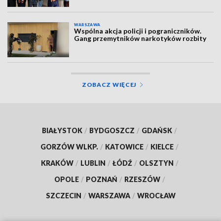
WARSZAWA
Wspólna akcja policji i pograniczników.
Gang przemytników narkotyków rozbity
ZOBACZ WIĘCEJ
BIAŁYSTOK
/
BYDGOSZCZ
/
GDAŃSK
/
GORZÓW WLKP.
/
KATOWICE
/
KIELCE
/
KRAKÓW
/
LUBLIN
/
ŁÓDŹ
/
OLSZTYN
/
OPOLE
/
POZNAŃ
/
RZESZÓW
/
SZCZECIN
/
WARSZAWA
/
WROCŁAW