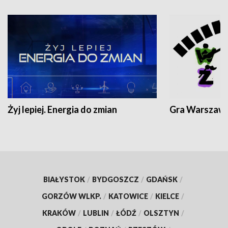
Żyj lepiej. Energia do zmian
Gra Warszaw
BIAŁYSTOK
/
BYDGOSZCZ
/
GDAŃSK
/
GORZÓW WLKP.
/
KATOWICE
/
KIELCE
/
KRAKÓW
/
LUBLIN
/
ŁÓDŹ
/
OLSZTYN
/