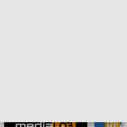
Plebiscyt Najlepsi Sportowcy
Wiadomości 
Warszawy 2025
SPOŁECZEŃSTWO