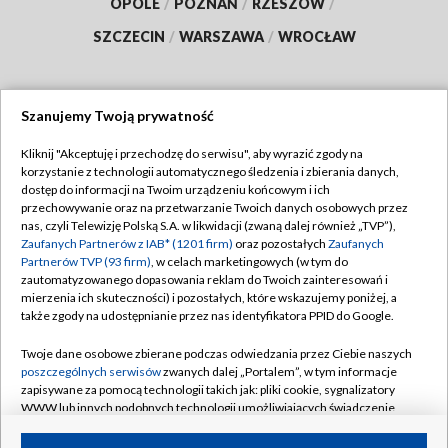
OPOLE
/
POZNAŃ
/
RZESZÓW
/
SZCZECIN
/
WARSZAWA
/
WROCŁAW
Szanujemy Twoją prywatność
Dołącz do nas:
Kliknij "Akceptuję i przechodzę do serwisu", aby wyrazić zgody na
korzystanie z technologii automatycznego śledzenia i zbierania danych,
TVP
dostęp do informacji na Twoim urządzeniu końcowym i ich
Abonament TVP
przechowywanie oraz na przetwarzanie Twoich danych osobowych przez
Regulamin TVP
nas, czyli Telewizję Polską S.A. w likwidacji (zwaną dalej również „TVP”),
Emisja w TVP
Zaufanych Partnerów z IAB* (1201 firm)
oraz pozostałych
Zaufanych
Polityka prywatności
Partnerów TVP (93 firm)
, w celach marketingowych (w tym do
Centrum informacji TVP
Moje zgody
zautomatyzowanego dopasowania reklam do Twoich zainteresowań i
mierzenia ich skuteczności) i pozostałych, które wskazujemy poniżej, a
Naziemna Telewizja Cyfrowa
Pomoc
także zgody na udostępnianie przez nas identyfikatora PPID do Google.
Sklep TVP
Biuro reklamy
Twoje dane osobowe zbierane podczas odwiedzania przez Ciebie naszych
Rada Programowa
poszczególnych serwisów
zwanych dalej „Portalem”, w tym informacje
Kontakt
zapisywane za pomocą technologii takich jak: pliki cookie, sygnalizatory
System NOS
WWW lub innych podobnych technologii umożliwiających świadczenie
dopasowanych i bezpiecznych usług, personalizację treści oraz reklam,
Informacje o nadawcy
Kanały
udostępnianie funkcji mediów społecznościowych oraz analizowanie