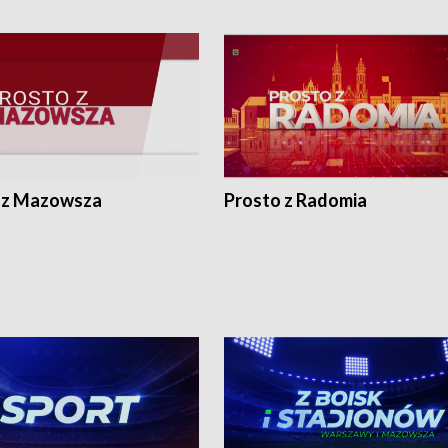
 z Mazowsza
Prosto z Radomia