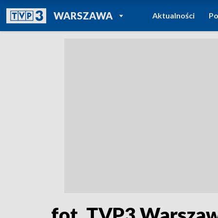
POWRÓT DO
WARSZAWA
Aktualności
Po
TVP REGIONY
fot. TVP3 Warsza