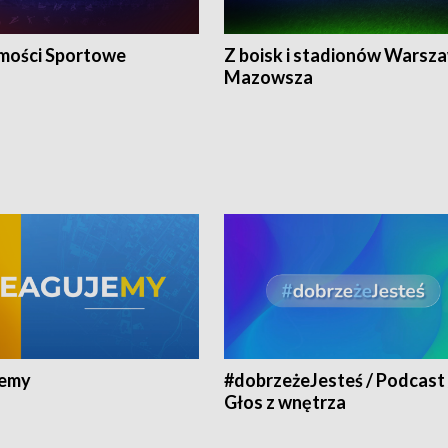
ości Sportowe
Z boisk i stadionów Warsza
Mazowsza
jemy
#dobrzeżeJesteś / Podcast 
Głos z wnętrza