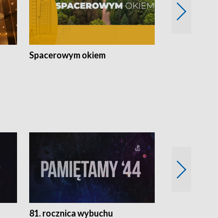
Spacerowym okiem
Filmowe spo
81. rocznica wybuchu
Retro Wawa