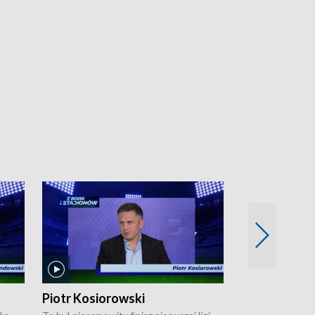
Piotr Kosiorowski
Tomasz Mat