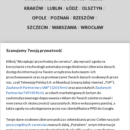
KRAKÓW
/
LUBLIN
/
ŁÓDŹ
/
OLSZTYN
/
OPOLE
/
POZNAŃ
/
RZESZÓW
/
SZCZECIN
/
WARSZAWA
/
WROCŁAW
Szanujemy Twoją prywatność
Dołącz do nas:
Kliknij "Akceptuję i przechodzę do serwisu", aby wyrazić zgody na
korzystanie z technologii automatycznego śledzenia i zbierania danych,
TVP
dostęp do informacji na Twoim urządzeniu końcowym i ich
Abonament TVP
przechowywanie oraz na przetwarzanie Twoich danych osobowych przez
Regulamin TVP
nas, czyli Telewizję Polską S.A. w likwidacji (zwaną dalej również „TVP”),
Emisja w TVP
Zaufanych Partnerów z IAB* (1201 firm)
oraz pozostałych
Zaufanych
Polityka prywatności
Partnerów TVP (93 firm)
, w celach marketingowych (w tym do
Centrum informacji TVP
Moje zgody
zautomatyzowanego dopasowania reklam do Twoich zainteresowań i
mierzenia ich skuteczności) i pozostałych, które wskazujemy poniżej, a
Naziemna Telewizja Cyfrowa
Pomoc
także zgody na udostępnianie przez nas identyfikatora PPID do Google.
Sklep TVP
Biuro reklamy
Twoje dane osobowe zbierane podczas odwiedzania przez Ciebie naszych
Rada Programowa
poszczególnych serwisów
zwanych dalej „Portalem”, w tym informacje
Kontakt
zapisywane za pomocą technologii takich jak: pliki cookie, sygnalizatory