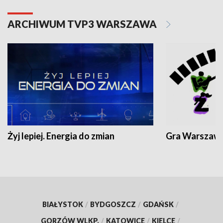
ARCHIWUM TVP3 WARSZAWA
Żyj lepiej. Energia do zmian
Gra Warszaw
BIAŁYSTOK
/
BYDGOSZCZ
/
GDAŃSK
/
GORZÓW WLKP.
/
KATOWICE
/
KIELCE
/