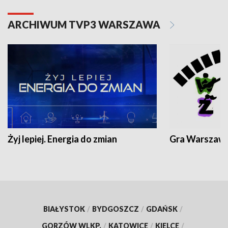
ARCHIWUM TVP3 WARSZAWA
Żyj lepiej. Energia do zmian
Gra Warszaw
BIAŁYSTOK
/
BYDGOSZCZ
/
GDAŃSK
/
GORZÓW WLKP.
/
KATOWICE
/
KIELCE
/