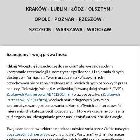
KRAKÓW
/
LUBLIN
/
ŁÓDŹ
/
OLSZTYN
/
OPOLE
/
POZNAŃ
/
RZESZÓW
/
SZCZECIN
/
WARSZAWA
/
WROCŁAW
Szanujemy Twoją prywatność
Dołącz do nas:
Kliknij "Akceptuję i przechodzę do serwisu", aby wyrazić zgody na
korzystanie z technologii automatycznego śledzenia i zbierania danych,
TVP
dostęp do informacji na Twoim urządzeniu końcowym i ich
Abonament TVP
przechowywanie oraz na przetwarzanie Twoich danych osobowych przez
Regulamin TVP
nas, czyli Telewizję Polską S.A. w likwidacji (zwaną dalej również „TVP”),
Emisja w TVP
Zaufanych Partnerów z IAB* (1201 firm)
oraz pozostałych
Zaufanych
Polityka prywatności
Partnerów TVP (93 firm)
, w celach marketingowych (w tym do
Centrum informacji TVP
Moje zgody
zautomatyzowanego dopasowania reklam do Twoich zainteresowań i
mierzenia ich skuteczności) i pozostałych, które wskazujemy poniżej, a
Naziemna Telewizja Cyfrowa
Pomoc
także zgody na udostępnianie przez nas identyfikatora PPID do Google.
Sklep TVP
Biuro reklamy
Twoje dane osobowe zbierane podczas odwiedzania przez Ciebie naszych
Rada Programowa
poszczególnych serwisów
zwanych dalej „Portalem”, w tym informacje
Kontakt
zapisywane za pomocą technologii takich jak: pliki cookie, sygnalizatory