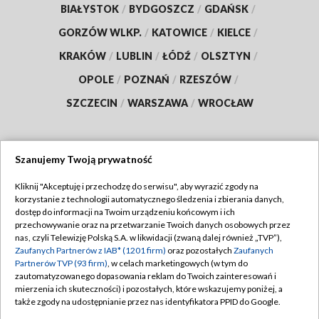
BIAŁYSTOK
/
BYDGOSZCZ
/
GDAŃSK
/
GORZÓW WLKP.
/
KATOWICE
/
KIELCE
/
KRAKÓW
/
LUBLIN
/
ŁÓDŹ
/
OLSZTYN
/
OPOLE
/
POZNAŃ
/
RZESZÓW
/
SZCZECIN
/
WARSZAWA
/
WROCŁAW
Szanujemy Twoją prywatność
Dołącz do nas:
Kliknij "Akceptuję i przechodzę do serwisu", aby wyrazić zgody na
korzystanie z technologii automatycznego śledzenia i zbierania danych,
TVP
dostęp do informacji na Twoim urządzeniu końcowym i ich
Abonament TVP
przechowywanie oraz na przetwarzanie Twoich danych osobowych przez
Regulamin TVP
nas, czyli Telewizję Polską S.A. w likwidacji (zwaną dalej również „TVP”),
Emisja w TVP
Polityka prywatności
Zaufanych Partnerów z IAB* (1201 firm)
oraz pozostałych
Zaufanych
Partnerów TVP (93 firm)
, w celach marketingowych (w tym do
Centrum informacji TVP
Moje zgody
zautomatyzowanego dopasowania reklam do Twoich zainteresowań i
mierzenia ich skuteczności) i pozostałych, które wskazujemy poniżej, a
Naziemna Telewizja Cyfrowa
Pomoc
także zgody na udostępnianie przez nas identyfikatora PPID do Google.
Sklep TVP