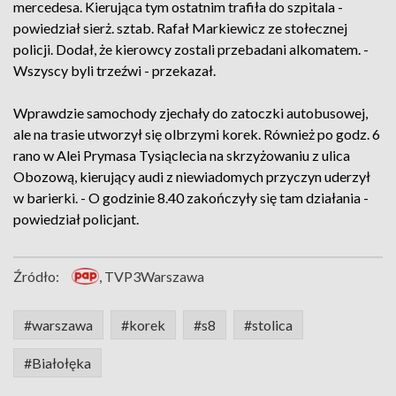
mercedesa. Kierująca tym ostatnim trafiła do szpitala -
powiedział sierż. sztab. Rafał Markiewicz ze stołecznej
policji. Dodał, że kierowcy zostali przebadani alkomatem. -
Wszyscy byli trzeźwi - przekazał.
Wprawdzie samochody zjechały do zatoczki autobusowej,
ale na trasie utworzył się olbrzymi korek. Również po godz. 6
rano w Alei Prymasa Tysiąclecia na skrzyżowaniu z ulica
Obozową, kierujący audi z niewiadomych przyczyn uderzył
w barierki. - O godzinie 8.40 zakończyły się tam działania -
powiedział policjant.
Źródło:
, TVP3Warszawa
#warszawa
#korek
#s8
#stolica
#Białołęka