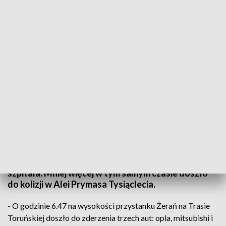
fot. TVP3 Łódź
Mieszkańcy Białołęki utknęli w ogromnym korku
próbując wydostać się z dzielnicy. Praktycznie
nieprzejezdna jest ulica Białołęcka, stoi też trasa
S8. W porannym szczycie doszło w tym miejscu do
zderzenia trzech aut, jedna osoba trafiła do
szpitala. Mniej więcej w tym samym czasie doszło
do kolizji w Alei Prymasa Tysiąclecia.
- O godzinie 6.47 na wysokości przystanku Żerań na Trasie
Toruńskiej doszło do zderzenia trzech aut: opla, mitsubishi i