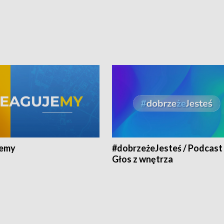
jemy
#dobrzeżeJesteś / Podcast 
Głos z wnętrza