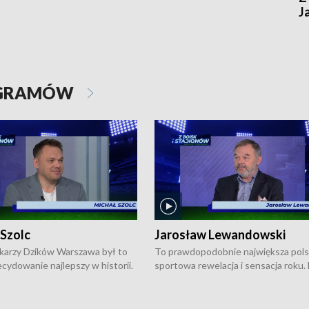
J
OGRAMÓW
 Szolc
Jarosław Lewandowski
karzy Dzików Warszawa był to
To prawdopodobnie największa pol
cydowanie najlepszy w historii.
sportowa rewelacja i sensacja roku.
pierwszy raz sięgnęli po
Chwalińska podbiła serca całej Pols
rodowe trofeum, wygrywając
kortach imienia Rolanda Garrosa w
ocno Europejską. Potem zaczęli
wielkoszlemowym turnieju French 