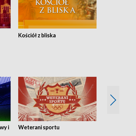
Kościół z bliska
wy i
Weterani sportu
Najlepsi Sp
2024