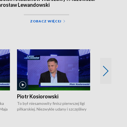
arosław Lewandowski
ZOBACZ WIĘCEJ
Piotr Kosiorowski
Tomasz Mat
ska
To był niesamowity finisz pierwszej ligi
Robert Lewandow
 Maja
piłkarskiej. Niezwykle udany i szczęśliwy
przygodę z Barc
ki na
dla Polonii Warszawa, która w ostatnich
Saternusa jest p
sekundach wywalczyła prawo gry w
Tomasz Matuszews
Open
barażach o ekstraklasę. W Magazynie
opowiada o począ