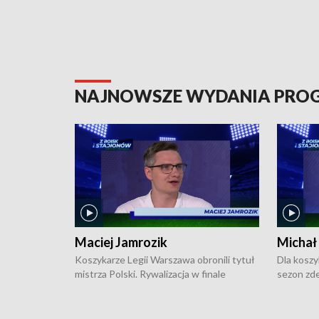
NAJNOWSZE WYDANIA PR
Maciej Jamrozik
Michał
Koszykarze Legii Warszawa obronili tytuł
Dla koszy
mistrza Polski. Rywalizacja w finale
sezon zde
ekstraklasy toczyła się do czterech
Najpierw 
zwycięstw i dopiero ostatni, siódmy mecz
międzyna
okazał się decydujący. W hali przy
Ligę Półn