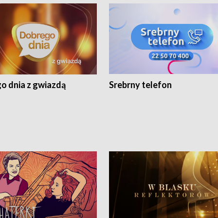
o dnia z gwiazdą
Srebrny telefon