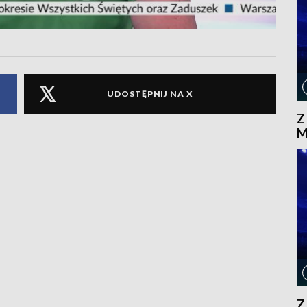
UDOSTĘPNIJ NA X
Z
M
Z