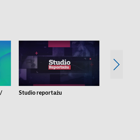
/
Studio reportażu
Eksperyment