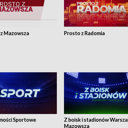
 z Mazowsza
Prosto z Radomia
ości Sportowe
Z boisk i stadionów Warsza
Mazowsza