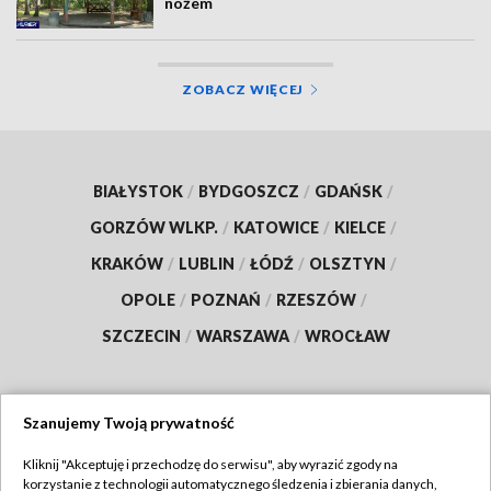
nożem
ZOBACZ WIĘCEJ
BIAŁYSTOK
/
BYDGOSZCZ
/
GDAŃSK
/
GORZÓW WLKP.
/
KATOWICE
/
KIELCE
/
KRAKÓW
/
LUBLIN
/
ŁÓDŹ
/
OLSZTYN
/
OPOLE
/
POZNAŃ
/
RZESZÓW
/
SZCZECIN
/
WARSZAWA
/
WROCŁAW
Szanujemy Twoją prywatność
Dołącz do nas:
Kliknij "Akceptuję i przechodzę do serwisu", aby wyrazić zgody na
korzystanie z technologii automatycznego śledzenia i zbierania danych,
TVP