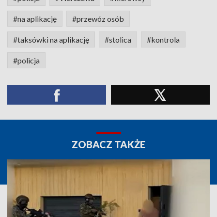
#na aplikację
#przewóz osób
#taksówki na aplikację
#stolica
#kontrola
#policja
ZOBACZ TAKŻE