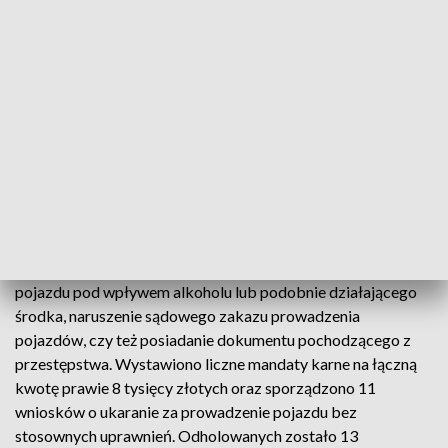
dokumentem. Osoby kontrolowane były ponadto pod kątem
posiadania, przechowywania narkotyków, broni i innych
przedmiotów, których posiadanie jest zabronione lub które
pochodzą z przestępstwa - wyliczył.
- W działaniach każdej nocy brało udział kilkudziesięciu
policjantów. W trakcie działań funkcjonariusze
wylegitymowali łącznie 189 osób oraz skontrolowali 177
pojazdów. W wyniku podjętych czynności za popełnione
przestępstwa zatrzymano 12 kierowców, głównie z
popularnych firm oferujących transport na aplikację, m.in. za
posługiwanie się fałszywymi prawami jazdy, prowadzenie
pojazdu pod wpływem alkoholu lub podobnie działającego
środka, naruszenie sądowego zakazu prowadzenia
pojazdów, czy też posiadanie dokumentu pochodzącego z
przestępstwa. Wystawiono liczne mandaty karne na łączną
kwotę prawie 8 tysięcy złotych oraz sporządzono 11
wniosków o ukaranie za prowadzenie pojazdu bez
stosownych uprawnień. Odholowanych zostało 13