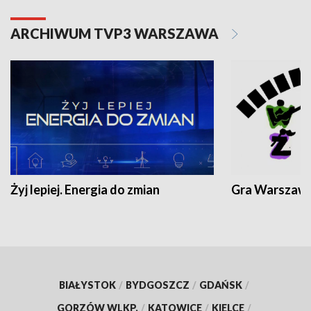
ARCHIWUM TVP3 WARSZAWA
Żyj lepiej. Energia do zmian
Gra Warszaw
BIAŁYSTOK
/
BYDGOSZCZ
/
GDAŃSK
/
GORZÓW WLKP.
/
KATOWICE
/
KIELCE
/