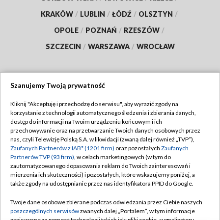
KRAKÓW
/
LUBLIN
/
ŁÓDŹ
/
OLSZTYN
/
OPOLE
/
POZNAŃ
/
RZESZÓW
/
SZCZECIN
/
WARSZAWA
/
WROCŁAW
Szanujemy Twoją prywatność
Dołącz do nas:
Kliknij "Akceptuję i przechodzę do serwisu", aby wyrazić zgody na
korzystanie z technologii automatycznego śledzenia i zbierania danych,
TVP
dostęp do informacji na Twoim urządzeniu końcowym i ich
Abonament TVP
przechowywanie oraz na przetwarzanie Twoich danych osobowych przez
Regulamin TVP
nas, czyli Telewizję Polską S.A. w likwidacji (zwaną dalej również „TVP”),
Emisja w TVP
Zaufanych Partnerów z IAB* (1201 firm)
oraz pozostałych
Zaufanych
Polityka prywatności
Partnerów TVP (93 firm)
, w celach marketingowych (w tym do
Centrum informacji TVP
Moje zgody
zautomatyzowanego dopasowania reklam do Twoich zainteresowań i
mierzenia ich skuteczności) i pozostałych, które wskazujemy poniżej, a
Naziemna Telewizja Cyfrowa
Pomoc
także zgody na udostępnianie przez nas identyfikatora PPID do Google.
Sklep TVP
Biuro reklamy
Twoje dane osobowe zbierane podczas odwiedzania przez Ciebie naszych
Rada Programowa
poszczególnych serwisów
zwanych dalej „Portalem”, w tym informacje
Kontakt
zapisywane za pomocą technologii takich jak: pliki cookie, sygnalizatory