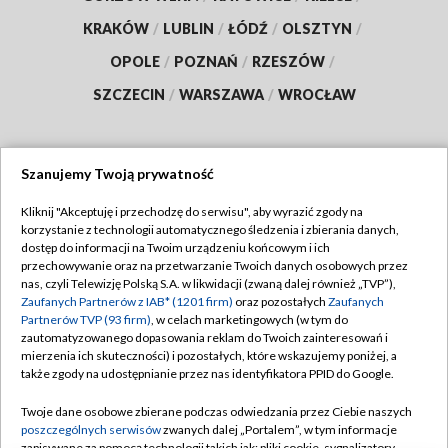
KRAKÓW
/
LUBLIN
/
ŁÓDŹ
/
OLSZTYN
/
OPOLE
/
POZNAŃ
/
RZESZÓW
/
SZCZECIN
/
WARSZAWA
/
WROCŁAW
Szanujemy Twoją prywatność
Dołącz do nas:
Kliknij "Akceptuję i przechodzę do serwisu", aby wyrazić zgody na
korzystanie z technologii automatycznego śledzenia i zbierania danych,
TVP
dostęp do informacji na Twoim urządzeniu końcowym i ich
Abonament TVP
przechowywanie oraz na przetwarzanie Twoich danych osobowych przez
Regulamin TVP
nas, czyli Telewizję Polską S.A. w likwidacji (zwaną dalej również „TVP”),
Emisja w TVP
Zaufanych Partnerów z IAB* (1201 firm)
oraz pozostałych
Zaufanych
Polityka prywatności
Partnerów TVP (93 firm)
, w celach marketingowych (w tym do
Centrum informacji TVP
Moje zgody
zautomatyzowanego dopasowania reklam do Twoich zainteresowań i
mierzenia ich skuteczności) i pozostałych, które wskazujemy poniżej, a
Naziemna Telewizja Cyfrowa
Pomoc
także zgody na udostępnianie przez nas identyfikatora PPID do Google.
Sklep TVP
Biuro reklamy
Twoje dane osobowe zbierane podczas odwiedzania przez Ciebie naszych
Rada Programowa
poszczególnych serwisów
zwanych dalej „Portalem”, w tym informacje
Kontakt
zapisywane za pomocą technologii takich jak: pliki cookie, sygnalizatory