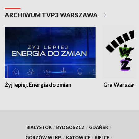
ARCHIWUM TVP3 WARSZAWA
Żyj lepiej. Energia do zmian
Gra Warszaw
BIAŁYSTOK
/
BYDGOSZCZ
/
GDAŃSK
/
GORZÓW WLKP.
/
KATOWICE
/
KIELCE
/