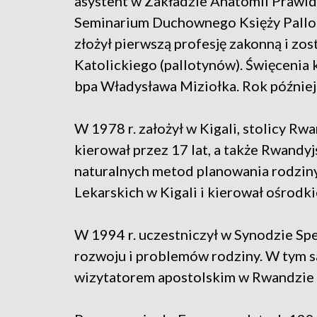
asystent w Zakładzie Anatomii Prawid
Seminarium Duchownego Księży Pallot
złożył pierwszą profesję zakonną i zo
Katolickiego (pallotynów). Święcenia k
bpa Władysława Miziołka. Rok później
W 1978 r. założył w Kigali, stolicy R
kierował przez 17 lat, a także Rwandy
naturalnych metod planowania rodziny
Lekarskich w Kigali i kierował ośrod
W 1994 r. uczestniczył w Synodzie Spe
rozwoju i problemów rodziny. W tym s
wizytatorem apostolskim w Rwandzie i