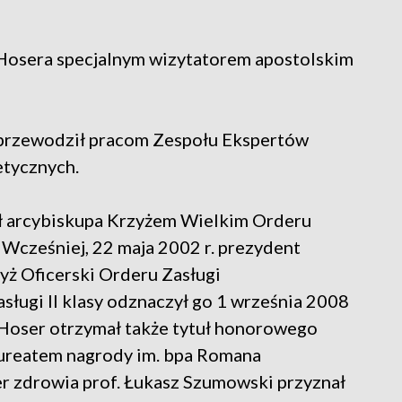
 Hosera specjalnym wizytatorem apostolskim
 przewodził pracom Zespołu Ekspertów
etycznych.
ł arcybiskupa Krzyżem Wielkim Orderu
 Wcześniej, 22 maja 2002 r. prezydent
ż Oficerski Orderu Zasługi
sługi II klasy odznaczył go 1 września 2008
p Hoser otrzymał także tytuł honorowego
aureatem nagrody im. bpa Romana
r zdrowia prof. Łukasz Szumowski przyznał