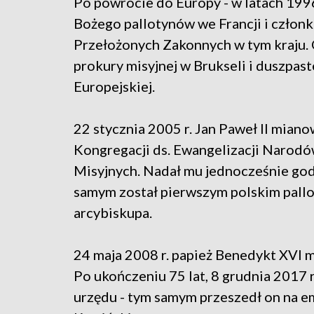
Po powrocie do Europy - w latach 199
Bożego pallotynów we Francji i człon
Przełożonych Zakonnych w tym kraju. 
prokury misyjnej w Brukseli i duszpa
Europejskiej.
22 stycznia 2005 r. Jan Paweł II mia
Kongregacji ds. Ewangelizacji Narodó
Misyjnych. Nadał mu jednocześnie god
samym został pierwszym polskim pall
arcybiskupa.
24 maja 2008 r. papież Benedykt XVI
Po ukończeniu 75 lat, 8 grudnia 2017 r
urzędu - tym samym przeszedł on na e