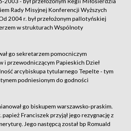
6-2003 - był przełożonym Regii Miłosierdzia
kiem Rady Misyjnej Konferencji Wyższych
Od 2004 r. był przełożonym pallotyńskiej
sterzem w strukturach Wspólnoty
nował go sekretarzem pomocniczym
w i przewodniczącym Papieskich Dzieł
ność arcybiskupa tytularnego Tepelte - tym
otynem podniesionym do godności
 mianował go biskupem warszawsko-praskim.
. papież Franciszek przyjął jego rezygnację z
meryturę. Jego następcą został bp Romuald