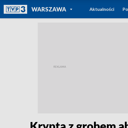
POWRÓT DO
WARSZAWA
Aktualności
Po
TVP REGIONY
Krypta z grobem a