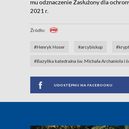
mu odznaczenie Zasłużony dla ochrony
2021 r.
Źródło:
#Henryk Hoser
#arcybiskup
#kryp
#Bazylika katedralna św. Michała Archanioła i 
UDOSTĘPNIJ NA FACEBOOKU