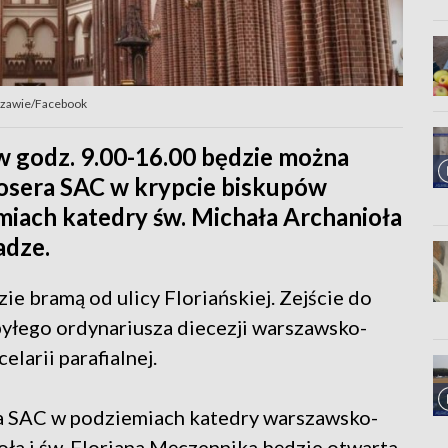
arszawie/Facebook
a w godz. 9.00-16.00 będzie można
osera SAC w krypcie biskupów
iach katedry św. Michała Archanioła
adze.
ie bramą od ulicy Floriańskiej. Zejście do
byłego ordynariusza diecezji warszawsko-
elarii parafialnej.
a SAC w podziemiach katedry warszawsko-
oła i św. Floriana Męczennika będzie otwarta