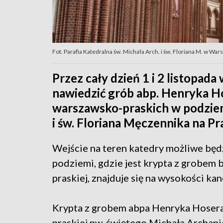
Fot. Parafia Katedralna św. Michała Arch. i św. Floriana M. w W
Przez cały dzień 1 i 2 listopad
nawiedzić grób abp. Henryka H
warszawsko-praskich w podziem
i św. Floriana Męczennika na Pr
Wejście na teren katedry możliwe będz
podziemi, gdzie jest krypta z grobem 
praskiej, znajduje się na wysokości kanc
Krypta z grobem abpa Henryka Hoser
praskiej pw. świętego Michała Archani