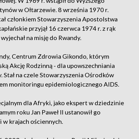
łowej. W 1969 r. wstąpił do Wyższego
ynów w Ołtarzewie. 8 września 1970 r.
stał członkiem Stowarzyszenia Apostolstwa
apłańskie przyjął 16 czerwca 1974 r. z rąk
 wyjechał na misję do Rwandy.
wandy, Centrum Zdrowia Gikondo, którym
jską Akcję Rodzinną - dla upowszechniania
. Stał na czele Stowarzyszenia Ośrodków
kiem monitoringu epidemiologicznego AIDS.
cjalnym dla Afryki, jako ekspert w dziedzinie
amym roku Jan Paweł II ustanowił go
 w krajach ościennych.