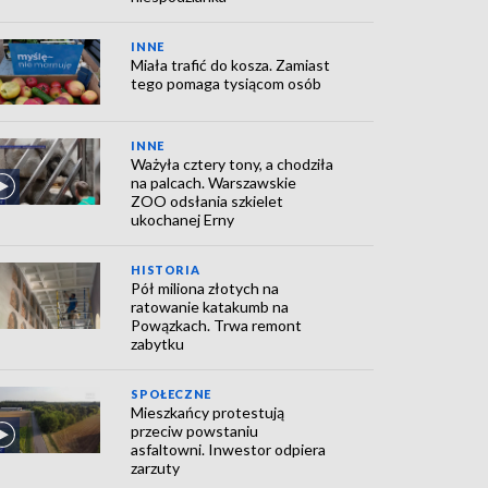
INNE
Miała trafić do kosza. Zamiast
tego pomaga tysiącom osób
INNE
Ważyła cztery tony, a chodziła
na palcach. Warszawskie
ZOO odsłania szkielet
ukochanej Erny
HISTORIA
Pół miliona złotych na
ratowanie katakumb na
Powązkach. Trwa remont
zabytku
SPOŁECZNE
Mieszkańcy protestują
przeciw powstaniu
asfaltowni. Inwestor odpiera
zarzuty