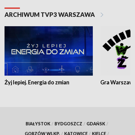
ARCHIWUM TVP3 WARSZAWA
Żyj lepiej. Energia do zmian
Gra Warszaw
BIAŁYSTOK
/
BYDGOSZCZ
/
GDAŃSK
/
GORZÓW WLKP.
/
KATOWICE
/
KIELCE
/