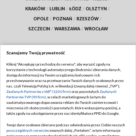
KRAKÓW
/
LUBLIN
/
ŁÓDŹ
/
OLSZTYN
/
OPOLE
/
POZNAŃ
/
RZESZÓW
/
SZCZECIN
/
WARSZAWA
/
WROCŁAW
Szanujemy Twoją prywatność
Dołącz do nas:
Kliknij "Akceptuję i przechodzę do serwisu", aby wyrazić zgody na
korzystanie z technologii automatycznego śledzenia i zbierania danych,
TVP
dostęp do informacji na Twoim urządzeniu końcowym i ich
Abonament TVP
przechowywanie oraz na przetwarzanie Twoich danych osobowych przez
Regulamin TVP
nas, czyli Telewizję Polską S.A. w likwidacji (zwaną dalej również „TVP”),
Emisja w TVP
Zaufanych Partnerów z IAB* (1201 firm)
oraz pozostałych
Zaufanych
Polityka prywatności
Partnerów TVP (93 firm)
, w celach marketingowych (w tym do
Centrum informacji TVP
Moje zgody
zautomatyzowanego dopasowania reklam do Twoich zainteresowań i
mierzenia ich skuteczności) i pozostałych, które wskazujemy poniżej, a
Naziemna Telewizja Cyfrowa
Pomoc
także zgody na udostępnianie przez nas identyfikatora PPID do Google.
Sklep TVP
Biuro reklamy
Twoje dane osobowe zbierane podczas odwiedzania przez Ciebie naszych
Rada Programowa
poszczególnych serwisów
zwanych dalej „Portalem”, w tym informacje
Kontakt
zapisywane za pomocą technologii takich jak: pliki cookie, sygnalizatory