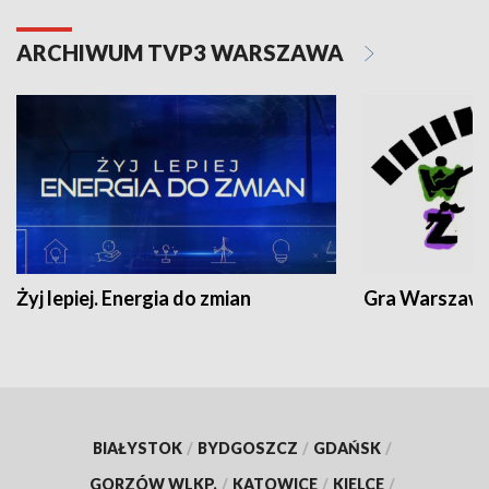
ARCHIWUM TVP3 WARSZAWA
Żyj lepiej. Energia do zmian
Gra Warszaw
BIAŁYSTOK
/
BYDGOSZCZ
/
GDAŃSK
/
GORZÓW WLKP.
/
KATOWICE
/
KIELCE
/