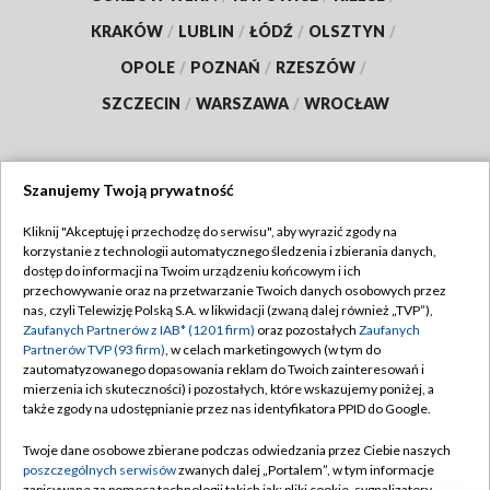
KRAKÓW
/
LUBLIN
/
ŁÓDŹ
/
OLSZTYN
/
OPOLE
/
POZNAŃ
/
RZESZÓW
/
SZCZECIN
/
WARSZAWA
/
WROCŁAW
Szanujemy Twoją prywatność
Dołącz do nas:
Kliknij "Akceptuję i przechodzę do serwisu", aby wyrazić zgody na
korzystanie z technologii automatycznego śledzenia i zbierania danych,
TVP
dostęp do informacji na Twoim urządzeniu końcowym i ich
Abonament TVP
przechowywanie oraz na przetwarzanie Twoich danych osobowych przez
Regulamin TVP
nas, czyli Telewizję Polską S.A. w likwidacji (zwaną dalej również „TVP”),
Emisja w TVP
Zaufanych Partnerów z IAB* (1201 firm)
oraz pozostałych
Zaufanych
Polityka prywatności
Partnerów TVP (93 firm)
, w celach marketingowych (w tym do
Centrum informacji TVP
Moje zgody
zautomatyzowanego dopasowania reklam do Twoich zainteresowań i
mierzenia ich skuteczności) i pozostałych, które wskazujemy poniżej, a
Naziemna Telewizja Cyfrowa
Pomoc
także zgody na udostępnianie przez nas identyfikatora PPID do Google.
Sklep TVP
Biuro reklamy
Twoje dane osobowe zbierane podczas odwiedzania przez Ciebie naszych
Rada Programowa
poszczególnych serwisów
zwanych dalej „Portalem”, w tym informacje
Kontakt
zapisywane za pomocą technologii takich jak: pliki cookie, sygnalizatory