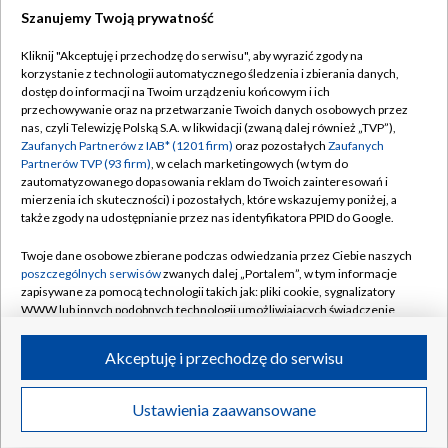
Szanujemy Twoją prywatność
Dołącz do nas:
Kliknij "Akceptuję i przechodzę do serwisu", aby wyrazić zgody na
korzystanie z technologii automatycznego śledzenia i zbierania danych,
TVP
dostęp do informacji na Twoim urządzeniu końcowym i ich
Abonament TVP
przechowywanie oraz na przetwarzanie Twoich danych osobowych przez
Regulamin TVP
nas, czyli Telewizję Polską S.A. w likwidacji (zwaną dalej również „TVP”),
Emisja w TVP
Polityka prywatności
Zaufanych Partnerów z IAB* (1201 firm)
oraz pozostałych
Zaufanych
Partnerów TVP (93 firm)
, w celach marketingowych (w tym do
Centrum informacji TVP
Moje zgody
zautomatyzowanego dopasowania reklam do Twoich zainteresowań i
mierzenia ich skuteczności) i pozostałych, które wskazujemy poniżej, a
Naziemna Telewizja Cyfrowa
Pomoc
także zgody na udostępnianie przez nas identyfikatora PPID do Google.
Sklep TVP
Biuro reklamy
Twoje dane osobowe zbierane podczas odwiedzania przez Ciebie naszych
Rada Programowa
Kontakt
poszczególnych serwisów
zwanych dalej „Portalem”, w tym informacje
zapisywane za pomocą technologii takich jak: pliki cookie, sygnalizatory
System NOS
WWW lub innych podobnych technologii umożliwiających świadczenie
dopasowanych i bezpiecznych usług, personalizację treści oraz reklam,
Informacje o nadawcy
Kanały
udostępnianie funkcji mediów społecznościowych oraz analizowanie
Akceptuję i przechodzę do serwisu
ruchu w Internecie.
Program dla prasy
©2026 Telewizja Polska S.A. w likwidacji
Biuro Reklamy
Twoje dane osobowe zbierane podczas odwiedzania przez Ciebie
Ustawienia zaawansowane
poszczególnych serwisów
na Portalu, takie jak adresy IP, identyfikatory
Ogłoszenie przetargowe
Twoich urządzeń końcowych i identyfikatory plików cookie, informacje o