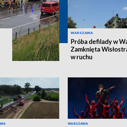
WARSZAWA
Próba defilady w W
Zamknięta Wisłostra
w ruchu
AWA
WARSZAWA