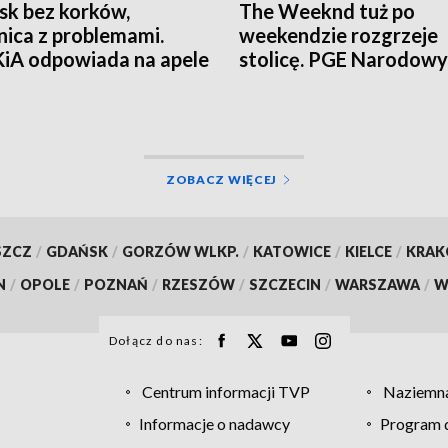
sk bez korków,
The Weeknd tuż po
nica z problemami.
weekendzie rozgrzeje
iA odpowiada na apele
stolicę. PGE Narodowy
zkańców
czekają tłumy
ZOBACZ WIĘCEJ
SZCZ
/
GDAŃSK
/
GORZÓW WLKP.
/
KATOWICE
/
KIELCE
/
KRA
N
/
OPOLE
/
POZNAŃ
/
RZESZÓW
/
SZCZECIN
/
WARSZAWA
/
W
Dołącz do nas:
Centrum informacji TVP
Naziemna
Informacje o nadawcy
Program d