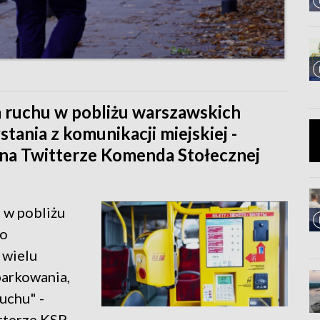
 ruchu w pobliżu warszawskich
tania z komunikacji miejskiej -
na Twitterze Komenda Stołecznej
 w pobliżu
do
 wielu
parkowania,
ruchu" -
tterze KSP.