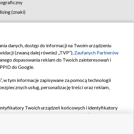
tograficzny
sing (znaki)
klamy
Kontakt
rania danych, dostęp do informacji na Twoim urządzeniu
idacji (zwaną dalej również „TVP”),
Zaufanych Partnerów
anego dopasowania reklam do Twoich zainteresowań i
a PPID do Google.
”, w tym informacje zapisywane za pomocą technologii
zpiecznych usług, personalizację treści oraz reklam,
identyfikatory Twoich urządzeń końcowych i identyfikatory
P,
Zaufanych Partnerów z IAB
oraz pozostałych
Zaufanych
 wyboru podstawowych reklam, wyboru spersonalizowanych
ch treści, pomiaru wydajności reklam, pomiaru wydajności