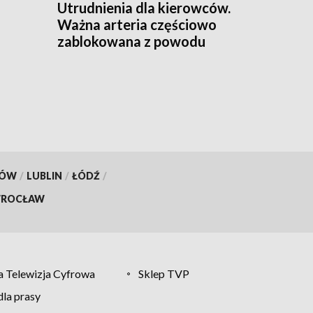
Utrudnienia dla kierowców.
Ważna arteria częściowo
zablokowana z powodu
remontu
KÓW
/
LUBLIN
/
ŁÓDŹ
/
ROCŁAW
 Telewizja Cyfrowa
Sklep TVP
la prasy