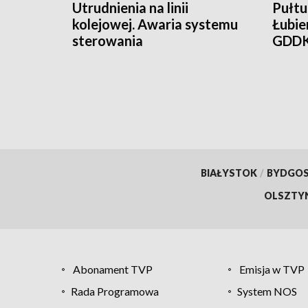
Utrudnienia na linii
Pułtu
kolejowej. Awaria systemu
Łubie
sterowania
GDDK
mies
BIAŁYSTOK
/
BYDGO
OLSZTY
Abonament TVP
Emisja w TVP
Rada Programowa
System NOS