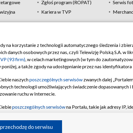
zetargowe
Zgłoś program (ROPAT)
Serwis fo
wizyjna
Kariera w TVP
Merchandi
Polityka prywatności
Moje zgody
Pomoc
Biuro re
ody na korzystanie z technologii automatycznego śledzenia i zbie
 danych osobowych przez nas, czyli Telewizję Polską S.A. w likw
VP (93 firm)
, w celach marketingowych (w tym do zautomatyzow
 poniżej, a także zgody na udostępnianie przez nas identyfikator
Ciebie naszych
poszczególnych serwisów
zwanych dalej „Portalem
obnych technologii umożliwiających świadczenie dopasowanych i be
zowanie ruchu w Internecie.
Ciebie
poszczególnych serwisów
na Portalu, takie jak adresy IP, 
sach Portalu czy historia odwiedzin będą przetwarzane przez TV
ji: przechowywania informacji na urządzeniu lub dostęp do nich,
©2026 Telewizja Polska S.A. w likwidacji
 przechodzę do serwisu
enia profilu spersonalizowanych treści, wyboru spersonalizowany