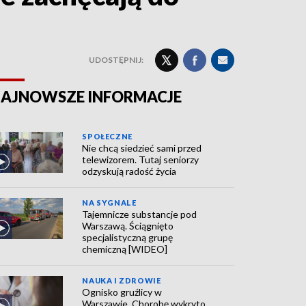
UDOSTĘPNIJ:
AJNOWSZE INFORMACJE
SPOŁECZNE
Nie chcą siedzieć sami przed
telewizorem. Tutaj seniorzy
odzyskują radość życia
NA SYGNALE
Tajemnicze substancje pod
Warszawą. Ściągnięto
specjalistyczną grupę
chemiczną [WIDEO]
NAUKA I ZDROWIE
Ognisko gruźlicy w
Warszawie. Chorobę wykryto