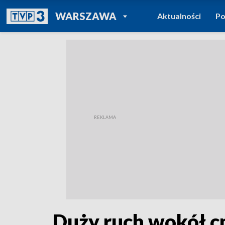
POWRÓT DO
WARSZAWA
Aktualności
Po
TVP REGIONY
Duży ruch wokół c