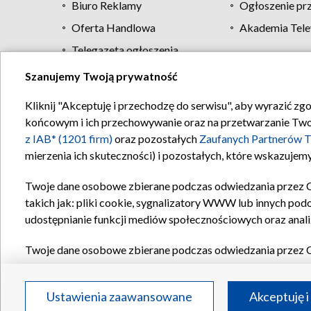
Biuro Reklamy
Ogłoszenie pr
Oferta Handlowa
Akademia Tele
Telegazeta ogłoszenia
Szanujemy Twoją prywatność
Regulamin TVP
Kliknij "Akceptuję i przechodzę do serwisu", aby wyrazić zg
końcowym i ich przechowywanie oraz na przetwarzanie Twoich
z IAB* (1201 firm)
oraz pozostałych
Zaufanych Partnerów T
mierzenia ich skuteczności) i pozostałych, które wskazujemy
Twoje dane osobowe zbierane podczas odwiedzania przez 
takich jak: pliki cookie, sygnalizatory WWW lub innych pod
udostępnianie funkcji mediów społecznościowych oraz anali
Twoje dane osobowe zbierane podczas odwiedzania przez 
plików cookie, informacje o Twoich wyszukiwaniach w serwi
Partnerów TVP
dla realizacji następujących celów i funkc
Ustawienia zaawansowane
Akceptuję i
reklam, tworzenia profilu spersonalizowanych reklam, tworz