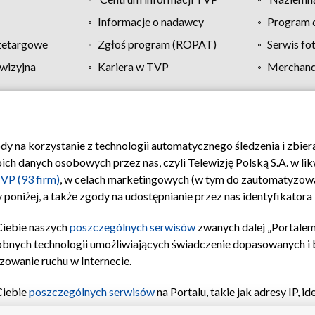
Informacje o nadawcy
Program d
zetargowe
Zgłoś program (ROPAT)
Serwis fo
wizyjna
Kariera w TVP
Merchandi
Polityka prywatności
Moje zgody
Pomoc
Biuro re
ody na korzystanie z technologii automatycznego śledzenia i zbie
 danych osobowych przez nas, czyli Telewizję Polską S.A. w likw
VP (93 firm)
, w celach marketingowych (w tym do zautomatyzow
 poniżej, a także zgody na udostępnianie przez nas identyfikator
Ciebie naszych
poszczególnych serwisów
zwanych dalej „Portalem
obnych technologii umożliwiających świadczenie dopasowanych i be
zowanie ruchu w Internecie.
Ciebie
poszczególnych serwisów
na Portalu, takie jak adresy IP, 
sach Portalu czy historia odwiedzin będą przetwarzane przez TV