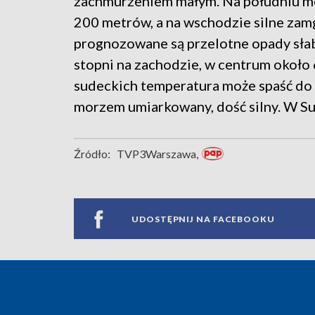
zachmurzeniem małym. Na południu moż
200 metrów, a na wschodzie silne zam
prognozowane są przelotne opady sła
stopni na zachodzie, w centrum około 
sudeckich temperatura może spaść do m
morzem umiarkowany, dość silny. W Su
Źródło:
TVP3Warszawa,
UDOSTĘPNIJ NA FACEBOOKU