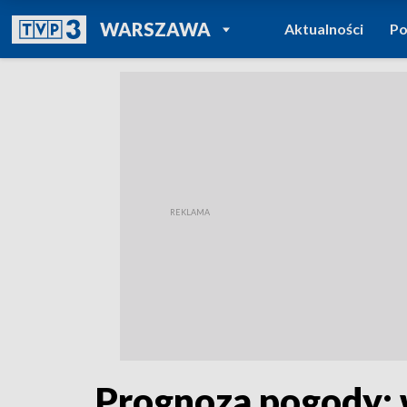
POWRÓT DO
WARSZAWA
Aktualności
Po
TVP REGIONY
Prognoza pogody: 