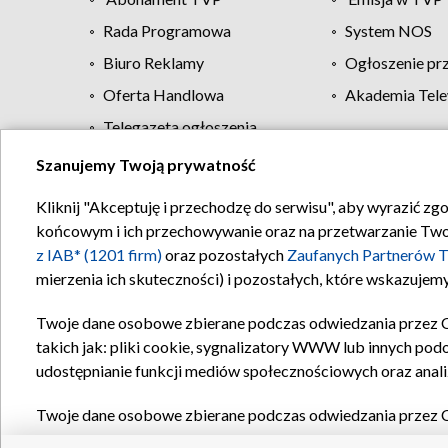
Rada Programowa
System NOS
Biuro Reklamy
Ogłoszenie pr
Oferta Handlowa
Akademia Tele
Telegazeta ogłoszenia
Szanujemy Twoją prywatność
Regulamin TVP
Kliknij "Akceptuję i przechodzę do serwisu", aby wyrazić zg
końcowym i ich przechowywanie oraz na przetwarzanie Twoich
z IAB* (1201 firm)
oraz pozostałych
Zaufanych Partnerów T
mierzenia ich skuteczności) i pozostałych, które wskazujemy
Twoje dane osobowe zbierane podczas odwiedzania przez 
takich jak: pliki cookie, sygnalizatory WWW lub innych pod
udostępnianie funkcji mediów społecznościowych oraz anali
Twoje dane osobowe zbierane podczas odwiedzania przez 
plików cookie, informacje o Twoich wyszukiwaniach w serwi