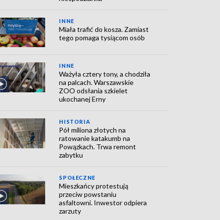
INNE
Miała trafić do kosza. Zamiast
tego pomaga tysiącom osób
INNE
Ważyła cztery tony, a chodziła
na palcach. Warszawskie
ZOO odsłania szkielet
ukochanej Erny
HISTORIA
Pół miliona złotych na
ratowanie katakumb na
Powązkach. Trwa remont
zabytku
SPOŁECZNE
Mieszkańcy protestują
przeciw powstaniu
asfaltowni. Inwestor odpiera
zarzuty