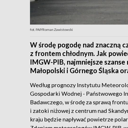
fot. PAP/Roman Zawistowski
W środę pogodę nad znaczną cz
z frontem chłodnym. Jak powied
IMGW-PIB, najmniejsze szanse 
Małopolski i Górnego Śląska ora
Według prognozy Instytutu Meteorolo
Gospodarki Wodnej - Państwowego In
Badawczego, w środę za sprawą front
i zatoki niżowej z centrum nad Skandy
kraju będzie napływać powietrze pola
Zdaniem meteorologów IMGW-PIB, w