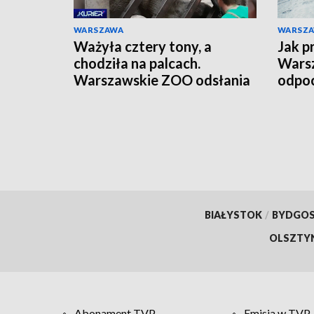
WARSZAWA
WARSZ
Ważyła cztery tony, a
Jak p
chodziła na palcach.
Warsz
Warszawskie ZOO odsłania
odpoc
szkielet ukochanej Erny
orga
BIAŁYSTOK
/
BYDGO
OLSZTY
Abonament TVP
Emisja w TVP