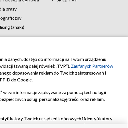
la prasy
tograficzny
sing (znaki)
klamy
Kontakt
rania danych, dostęp do informacji na Twoim urządzeniu
idacji (zwaną dalej również „TVP”),
Zaufanych Partnerów
anego dopasowania reklam do Twoich zainteresowań i
a PPID do Google.
”, w tym informacje zapisywane za pomocą technologii
zpiecznych usług, personalizację treści oraz reklam,
identyfikatory Twoich urządzeń końcowych i identyfikatory
P,
Zaufanych Partnerów z IAB
oraz pozostałych
Zaufanych