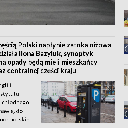
ęścią Polski napłynie zatoka niżowa
ziała Ilona Bazyluk, synoptyk
na opady będą mieli mieszkańcy
z centralnej części kraju.
gii i
stytutu
u chłodnego
nawią, do
rno-morskie.