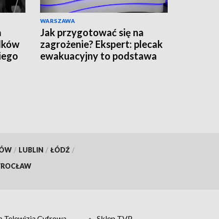
WARSZAWA
a
Jak przygotować się na
adków
zagrożenie? Ekspert: plecak
iego
ewakuacyjny to podstawa
KÓW
/
LUBLIN
/
ŁÓDŹ
/
ROCŁAW
 Telewizja Cyfrowa
Sklep TVP