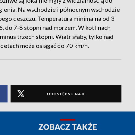
liwe są lokalnie mgły z widzialnością do
glenia. Na wschodzie i północnym wschodzie
bego deszczu. Temperatura minimalna od 3
6, do 7-8 stopni nad morzem. W kotlinach
inus trzech stopni. Wiatr słaby, tylko nad
detach może osiągać do 70 km/h.
UDOSTĘPNIJ NA X
ZOBACZ TAKŻE