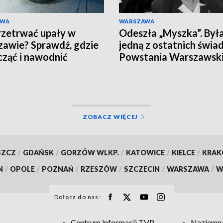
AWA
WARSZAWA
rzetrwać upały w
Odeszła „Myszka”. Był
awie? Sprawdź, gdzie
jedną z ostatnich świ
ząć i nawodnić
Powstania Warszawsk
nizm
ZOBACZ WIĘCEJ
SZCZ
/
GDAŃSK
/
GORZÓW WLKP.
/
KATOWICE
/
KIELCE
/
KRA
N
/
OPOLE
/
POZNAŃ
/
RZESZÓW
/
SZCZECIN
/
WARSZAWA
/
W
Dołącz do nas:
Centrum informacji TVP
Naziemna