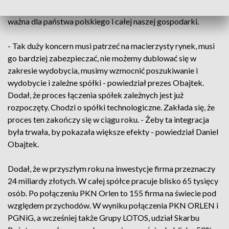
Dodał, że niebawem będzie zaktualizowana strategia spółki,
ważna dla państwa polskiego i całej naszej gospodarki.
- Tak duży koncern musi patrzeć na macierzysty rynek, musi
go bardziej zabezpieczać, nie możemy dublować się w
zakresie wydobycia, musimy wzmocnić poszukiwanie i
wydobycie i zależne spółki - powiedział prezes Obajtek.
Dodał, że proces łączenia spółek zależnych jest już
rozpoczęty. Chodzi o spółki technologiczne. Zakłada się, że
proces ten zakończy się w ciągu roku. - Żeby ta integracja
była trwała, by pokazała większe efekty - powiedział Daniel
Obajtek.
Dodał, że w przyszłym roku na inwestycje firma przeznaczy
24 miliardy złotych. W całej spółce pracuje blisko 65 tysięcy
osób. Po połączeniu PKN Orlen to 155 firma na świecie pod
względem przychodów. W wyniku połączenia PKN ORLEN i
PGNiG, a wcześniej także Grupy LOTOS, udział Skarbu