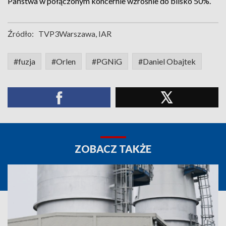
Państwa w połączonym koncernie wzrośnie do blisko 50%.
Źródło:
TVP3Warszawa, IAR
#fuzja
#Orlen
#PGNiG
#Daniel Obajtek
ZOBACZ TAKŻE