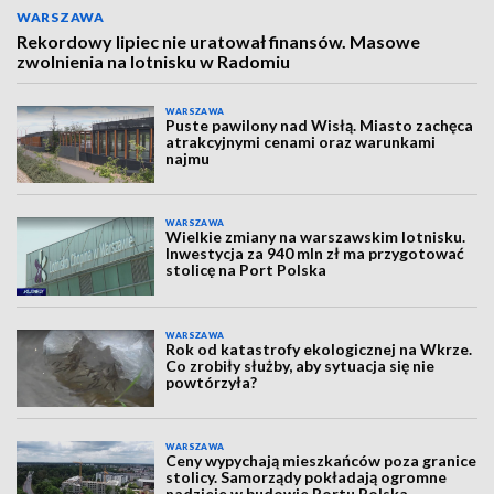
WARSZAWA
Rekordowy lipiec nie uratował finansów. Masowe
zwolnienia na lotnisku w Radomiu
WARSZAWA
Puste pawilony nad Wisłą. Miasto zachęca
atrakcyjnymi cenami oraz warunkami
najmu
WARSZAWA
Wielkie zmiany na warszawskim lotnisku.
Inwestycja za 940 mln zł ma przygotować
stolicę na Port Polska
WARSZAWA
Rok od katastrofy ekologicznej na Wkrze.
Co zrobiły służby, aby sytuacja się nie
powtórzyła?
WARSZAWA
Ceny wypychają mieszkańców poza granice
stolicy. Samorządy pokładają ogromne
nadzieje w budowie Portu Polska