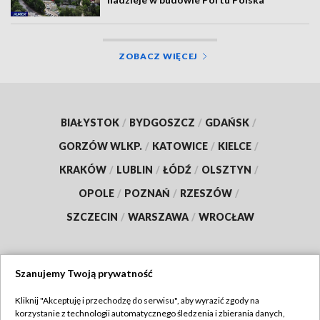
ZOBACZ WIĘCEJ
BIAŁYSTOK
/
BYDGOSZCZ
/
GDAŃSK
/
GORZÓW WLKP.
/
KATOWICE
/
KIELCE
/
KRAKÓW
/
LUBLIN
/
ŁÓDŹ
/
OLSZTYN
/
OPOLE
/
POZNAŃ
/
RZESZÓW
/
SZCZECIN
/
WARSZAWA
/
WROCŁAW
Szanujemy Twoją prywatność
Dołącz do nas:
Kliknij "Akceptuję i przechodzę do serwisu", aby wyrazić zgody na
korzystanie z technologii automatycznego śledzenia i zbierania danych,
TVP