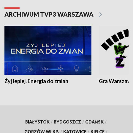
ARCHIWUM TVP3 WARSZAWA
Żyj lepiej. Energia do zmian
Gra Warszaw
BIAŁYSTOK
/
BYDGOSZCZ
/
GDAŃSK
/
GORZÓW WLKP.
/
KATOWICE
/
KIELCE
/