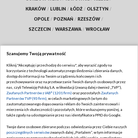
KRAKÓW
/
LUBLIN
/
ŁÓDŹ
/
OLSZTYN
/
OPOLE
/
POZNAŃ
/
RZESZÓW
/
SZCZECIN
/
WARSZAWA
/
WROCŁAW
Szanujemy Twoją prywatność
Dołącz do nas:
Kliknij "Akceptuję i przechodzę do serwisu", aby wyrazić zgody na
korzystanie z technologii automatycznego śledzenia i zbierania danych,
TVP
dostęp do informacji na Twoim urządzeniu końcowym i ich
Abonament TVP
przechowywanie oraz na przetwarzanie Twoich danych osobowych przez
Regulamin TVP
nas, czyli Telewizję Polską S.A. w likwidacji (zwaną dalej również „TVP”),
Emisja w TVP
Zaufanych Partnerów z IAB* (1201 firm)
oraz pozostałych
Zaufanych
Polityka prywatności
Partnerów TVP (93 firm)
, w celach marketingowych (w tym do
Centrum informacji TVP
Moje zgody
zautomatyzowanego dopasowania reklam do Twoich zainteresowań i
mierzenia ich skuteczności) i pozostałych, które wskazujemy poniżej, a
Naziemna Telewizja Cyfrowa
Pomoc
także zgody na udostępnianie przez nas identyfikatora PPID do Google.
Sklep TVP
Biuro reklamy
Twoje dane osobowe zbierane podczas odwiedzania przez Ciebie naszych
Rada Programowa
poszczególnych serwisów
zwanych dalej „Portalem”, w tym informacje
Kontakt
zapisywane za pomocą technologii takich jak: pliki cookie, sygnalizatory