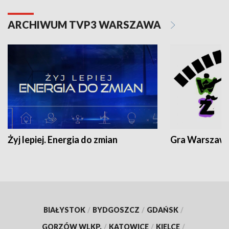
ARCHIWUM TVP3 WARSZAWA
Żyj lepiej. Energia do zmian
Gra Warszaw
BIAŁYSTOK
/
BYDGOSZCZ
/
GDAŃSK
/
GORZÓW WLKP.
/
KATOWICE
/
KIELCE
/