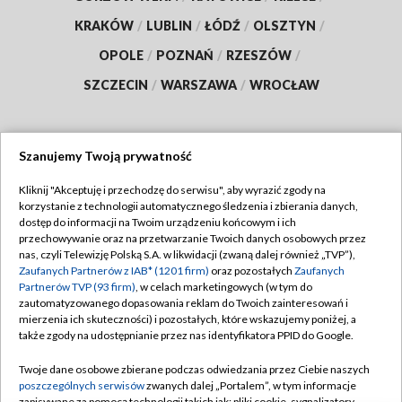
KRAKÓW
/
LUBLIN
/
ŁÓDŹ
/
OLSZTYN
/
OPOLE
/
POZNAŃ
/
RZESZÓW
/
SZCZECIN
/
WARSZAWA
/
WROCŁAW
Szanujemy Twoją prywatność
Dołącz do nas:
Kliknij "Akceptuję i przechodzę do serwisu", aby wyrazić zgody na
korzystanie z technologii automatycznego śledzenia i zbierania danych,
TVP
dostęp do informacji na Twoim urządzeniu końcowym i ich
Abonament TVP
przechowywanie oraz na przetwarzanie Twoich danych osobowych przez
Regulamin TVP
nas, czyli Telewizję Polską S.A. w likwidacji (zwaną dalej również „TVP”),
Emisja w TVP
Zaufanych Partnerów z IAB* (1201 firm)
oraz pozostałych
Zaufanych
Polityka prywatności
Partnerów TVP (93 firm)
, w celach marketingowych (w tym do
Centrum informacji TVP
Moje zgody
zautomatyzowanego dopasowania reklam do Twoich zainteresowań i
mierzenia ich skuteczności) i pozostałych, które wskazujemy poniżej, a
Naziemna Telewizja Cyfrowa
Pomoc
także zgody na udostępnianie przez nas identyfikatora PPID do Google.
Sklep TVP
Biuro reklamy
Twoje dane osobowe zbierane podczas odwiedzania przez Ciebie naszych
Rada Programowa
poszczególnych serwisów
zwanych dalej „Portalem”, w tym informacje
Kontakt
zapisywane za pomocą technologii takich jak: pliki cookie, sygnalizatory