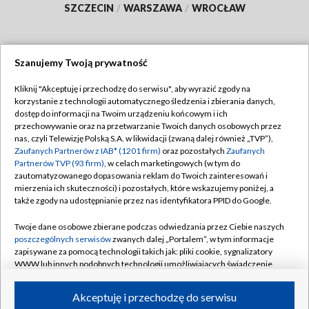
SZCZECIN
/
WARSZAWA
/
WROCŁAW
Szanujemy Twoją prywatność
Dołącz do nas:
Kliknij "Akceptuję i przechodzę do serwisu", aby wyrazić zgody na
korzystanie z technologii automatycznego śledzenia i zbierania danych,
TVP
dostęp do informacji na Twoim urządzeniu końcowym i ich
Abonament TVP
przechowywanie oraz na przetwarzanie Twoich danych osobowych przez
Regulamin TVP
nas, czyli Telewizję Polską S.A. w likwidacji (zwaną dalej również „TVP”),
Emisja w TVP
Zaufanych Partnerów z IAB* (1201 firm)
oraz pozostałych
Zaufanych
Polityka prywatności
Partnerów TVP (93 firm)
, w celach marketingowych (w tym do
Centrum informacji TVP
Moje zgody
zautomatyzowanego dopasowania reklam do Twoich zainteresowań i
mierzenia ich skuteczności) i pozostałych, które wskazujemy poniżej, a
Naziemna Telewizja Cyfrowa
Pomoc
także zgody na udostępnianie przez nas identyfikatora PPID do Google.
Sklep TVP
Biuro reklamy
Twoje dane osobowe zbierane podczas odwiedzania przez Ciebie naszych
Rada Programowa
poszczególnych serwisów
zwanych dalej „Portalem”, w tym informacje
Kontakt
zapisywane za pomocą technologii takich jak: pliki cookie, sygnalizatory
System NOS
WWW lub innych podobnych technologii umożliwiających świadczenie
dopasowanych i bezpiecznych usług, personalizację treści oraz reklam,
Informacje o nadawcy
Kanały
udostępnianie funkcji mediów społecznościowych oraz analizowanie
Akceptuję i przechodzę do serwisu
ruchu w Internecie.
Program dla prasy