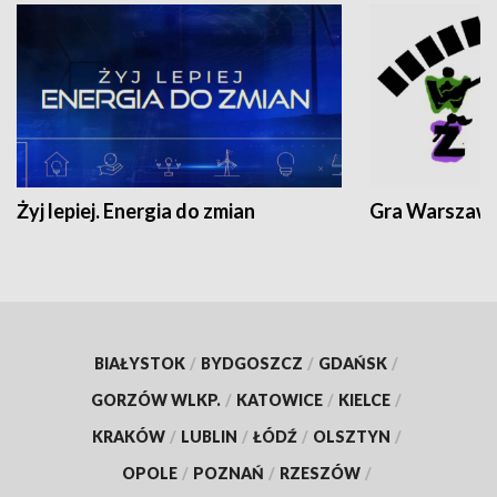
Żyj lepiej. Energia do zmian
Gra Warszaw
BIAŁYSTOK
/
BYDGOSZCZ
/
GDAŃSK
/
GORZÓW WLKP.
/
KATOWICE
/
KIELCE
/
KRAKÓW
/
LUBLIN
/
ŁÓDŹ
/
OLSZTYN
/
OPOLE
/
POZNAŃ
/
RZESZÓW
/