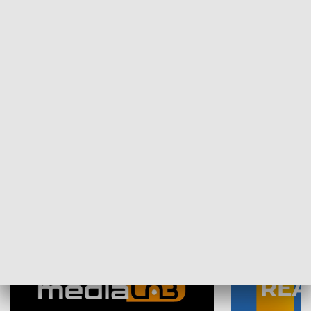
Plebiscyt Najlepsi Sportowcy
Wiadomości 
Warszawy 2025
SPOŁECZEŃSTWO